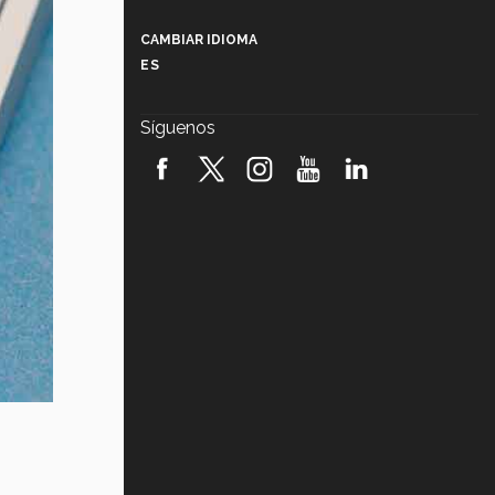
Más que un festival cultural: así es
la magia de VIBRART 2026 (video)
CAMBIAR IDIOMA
ES
Javier Guzmán: investigación con
impacto social (video)
Síguenos
¡México, en el top del mundial de
robótica FIRST 2026! (video)
Vida Tec: Pasión, disciplina y
básquetbol, con Gael Adame
(video)
¿Cómo es el Modelo Educativo
Tec? (video)
Vida Tec: Feminismo e Inteligencia
Artificial, Paola Ricaurte (video)