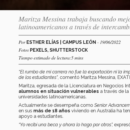
Maritza Messina trabaja buscando mejo
latinoamericanos a través de intercamb
Por
- 19/06/2022
ESTHER ELÍAS | CAMPUS LEÓN
Fotos
PEXELS, SHUTTERSTOCK
Tiempo estimado de lectura:5 mins
“El rumbo de mi carrera no fue la exportación ni la im
de los estudiantes”
, comentó Maritza Messina, EXA
Maritza, egresada de la Licenciatura en Negocios Int
alumnos en situación vulnerables
a través de la
universidades latinoamericanas.
Actualmente se desempeña como
Senior Advancem
en sus
más de 18 años
viviendo en Australia ha te
apoyo a estudiantes.
“Yo recibí una beca y ahora lo hago por otros”,
expresó