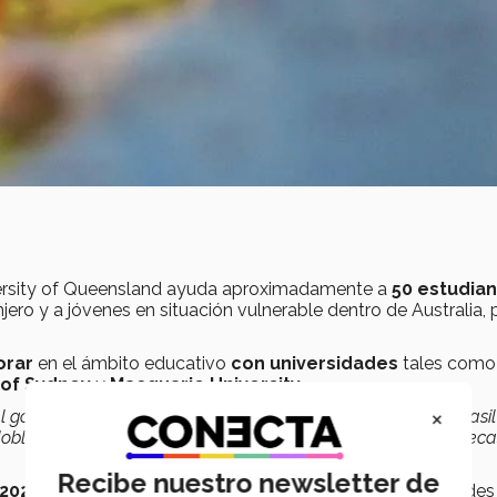
iversity of Queensland ayuda aproximadamente a
50 estudia
jero y a jóvenes en situación vulnerable dentro de Australia, 
orar
en el ámbito educativo
con universidades
tales como 
 of Sydney
y
Macquarie University.
×
 gobierno y universidades de Chile, Colombia, Argentina, Brasil
doble titulación con los gobiernos y también programas de bec
Recibe nuestro newsletter de
 2021
y su
Top 10 Universities in Australia
, las universidades