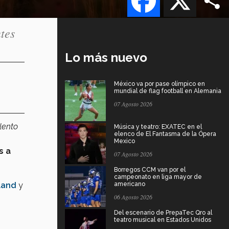
tes
Lo más nuevo
México va por pase olímpico en
mundial de flag football en Alemania
07 Agosto 2026
lento
Música y teatro: EXATEC en el
elenco de El Fantasma de la Ópera
Mexico
s a
07 Agosto 2026
Borregos CCM van por el
campeonato en liga mayor de
land
y
americano
06 Agosto 2026
Del escenario de PrepaTec Qro al
.
teatro musical en Estados Unidos