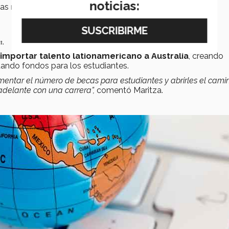
noticias:
s mejores del país, estando en las siguientes posiciones:
ón.
importar talento lationamericano a Australia
, creando
ando fondos para los estudiantes.
ementar el número de becas para estudiantes y abrirles el camin
adelante con una carrera”,
comentó Maritza.