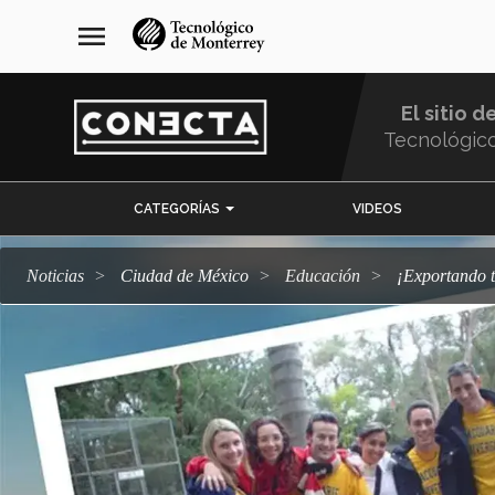
Pasar
navegación
menu
al
principal
contenido
principal
El sitio d
Tecnológic
Menu
CATEGORÍAS
VIDEOS
Comunidad
Noticias
Ciudad de México
Educación
¡Exportand