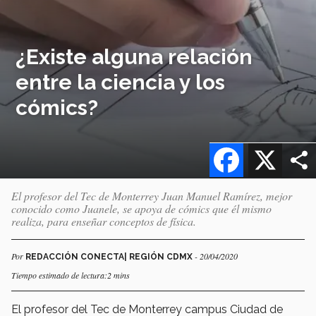
¿Existe alguna relación
entre la ciencia y los
cómics?
Facebook
X
El profesor del Tec de Monterrey Juan Manuel Ramírez, mejor
conocido como Juanele, se apoya de cómics que él mismo
realiza, para enseñar conceptos de física.
Por
- 20/04/2020
REDACCIÓN CONECTA| REGIÓN CDMX
Tiempo estimado de lectura:2 mins
El profesor del Tec de Monterrey campus Ciudad de