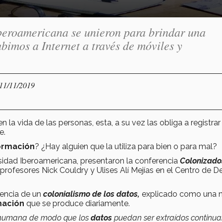
Iberoamericana se unieron para brindar una
bimos a Internet a través de móviles y
 11/11/2019
n la vida de las personas, esta, a su vez las obliga a registrar
e.
ormación
? ¿Hay alguien que la utiliza para bien o para mal?
sidad Iberoamericana, presentaron la conferencia
Colonizado
 profesores Nick Couldry y Ulises Alí Mejías en el Centro de D
tencia de un
colonialismo de los datos,
explicado como una 
mación
que se produce diariamente.
a humana de modo que los
datos
puedan ser extraídos continu