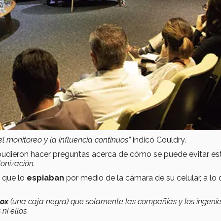
el monitoreo y la influencia continuos”
indicó Couldry.
s pudieron hacer preguntas acerca de cómo se puede evitar es
onización.
e que lo
espiaban
por medio de la cámara de su celular, a lo 
box
(una caja negra) que solamente las compañías y los ingenie
ni ellos.