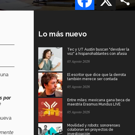
Lo más nuevo
Tec y UT Austin buscan "devolver la
voz" a hispanohablantes con afasia
05 Agosto 2026
 una
El escritor que dice que la derrota
también merece ser contada
05 Agosto 2026
s por
Entre miles: mexicana gana beca de
e
maestría Erasmus Mundus LIVE
05 Agosto 2026
nueva
Movilidad y robots: sonorenses
colaboran en proyectos de
amente
investigación