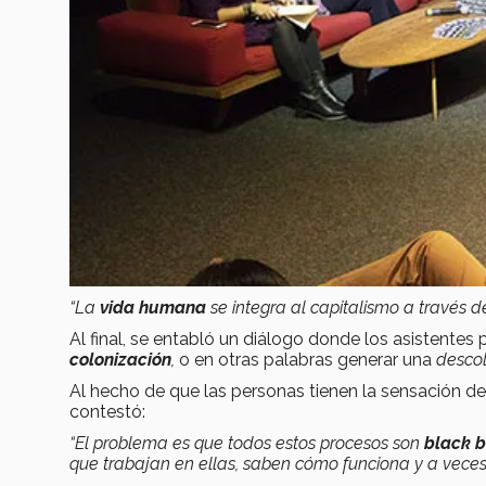
“La
vida humana
se integra al capitalismo a través d
Al final, se entabló un diálogo donde los asistente
colonización
,
o en otras palabras generar una
descol
Al hecho de que las personas tienen la sensación d
contestó:
“El problema es que todos estos procesos son
black 
que trabajan en ellas, saben cómo funciona y a veces 