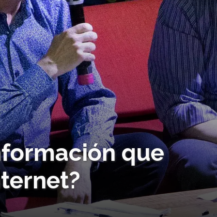
información que
ternet?