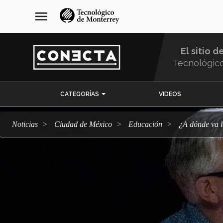
Pasar
navegación
menu
al
principal
contenido
principal
El sitio d
Tecnológic
Menu
CATEGORÍAS
VIDEOS
Comunidad
Noticias
Ciudad de México
Educación
¿A dónde va