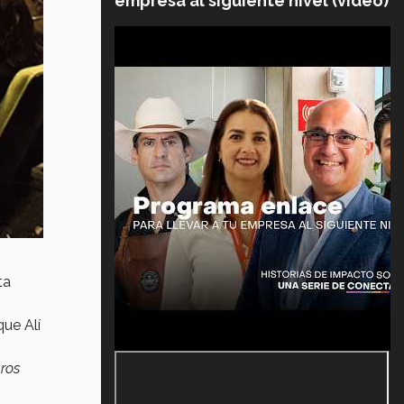
empresa al siguiente nivel (video)
ta
que Alí
ros