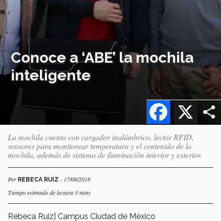
Conoce a ‘ABE’ la mochila
inteligente
Facebook
X
La mochila cuenta con cargador inalámbrico, lector RFID,
sensores para monitorear temperatura y el contenido de la
mochila, además de sistema de iluminación interior y exterior.
Por
- 17/08/2018
REBECA RUIZ
Tiempo estimado de lectura:3 mins
Rebeca Ruiz| Campus Ciudad de México