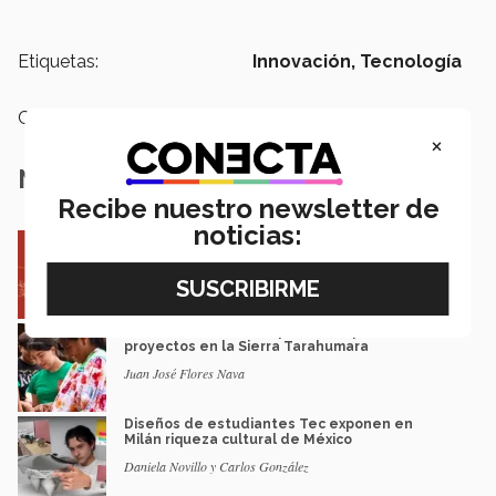
Etiquetas:
Innovación,
Tecnología
Categoría:
Educación
×
Notas Relacionadas
Recibe nuestro newsletter de
noticias:
Entre miles: mexicana gana beca de maestría
Erasmus Mundus LIVE
Natalia Croda
Estudiantes de 5 campus Tec impulsan
proyectos en la Sierra Tarahumara
Juan José Flores Nava
Diseños de estudiantes Tec exponen en
Milán riqueza cultural de México
Daniela Novillo y Carlos González