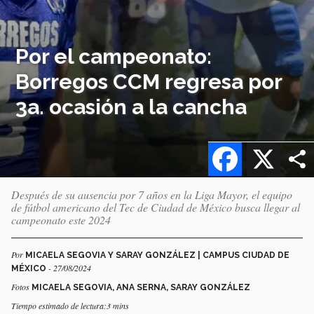
Por el campeonato:
Borregos CCM regresa por
3a. ocasión a la cancha
Facebook
X
Después de su ausencia por 7 años en la Liga Mayor, el equipo
de fútbol americano del Tec de Ciudad de México busca llegar al
campeonato este 2024
Por
MICAELA SEGOVIA Y SARAY GONZÁLEZ | CAMPUS CIUDAD DE
- 27/08/2024
MÉXICO
Fotos
MICAELA SEGOVIA, ANA SERNA, SARAY GONZÁLEZ
Tiempo estimado de lectura:3 mins