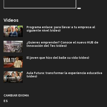
Videos
Programa enlace: para llevar a tu empresa al
siguiente nivel (video)
¿Quieres emprender? Conoce el nuevo HUB de
Innovación del Tec (video)
El joven que hizo del baile su vida (video)
Aula Futura: transformar la experiencia educativa
(video)
Más que un festival cultural: así es la magia de
VIBRART 2026 (video)
CAMBIAR IDIOMA
ES
Javier Guzmán: investigación con impacto social
(video)