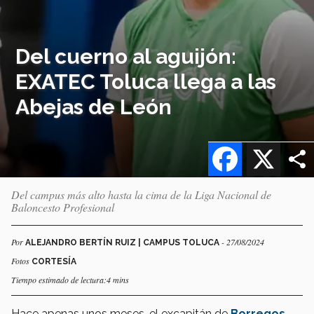
Del cuerno al aguijón:
EXATEC Toluca llega a las
Abejas de León
Facebook
X
Del campus más alto hasta la cima de la Liga Nacional de
Baloncesto Profesional
Por
- 27/08/2024
ALEJANDRO BERTÍN RUIZ | CAMPUS TOLUCA
Fotos
CORTESÍA
Tiempo estimado de lectura:4 mins
Hace apenas unos meses, el excapitán de
Borregos