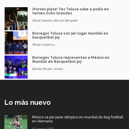
¡Portan plata! Tec Toluca sube a podio en
torneo Ocho Grandes
David Antonio Alarcón Morgado
Borregos Toluca son 3er lugar mundial en
basquetbol 3x3
Wendy Gutiérrez
Borregos Toluca representan a México en
Mundial de Básquetbol 3x3
Karina Perales Armas
Lo más nuevo
México va por pase olímpico en mundial de flag football
en Alemania
07 Agosto 2026