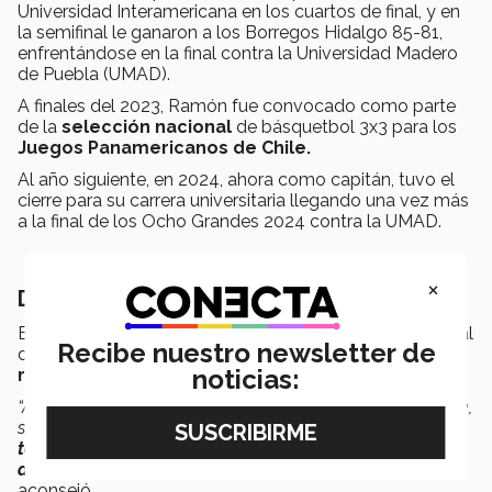
Universidad Interamericana en los cuartos de final, y en
la semifinal le ganaron a los Borregos Hidalgo 85-81,
enfrentándose en la final contra la Universidad Madero
de Puebla (UMAD).
A finales del 2023, Ramón fue convocado como parte
de la
selección nacional
de básquetbol 3x3 para los
Juegos Panamericanos de Chile.
Al año siguiente, en 2024, ahora como capitán, tuvo el
cierre para su carrera universitaria llegando una vez más
a la final de los Ocho Grandes 2024 contra la UMAD.
×
Desarrollar resiliencia y fuerza mental
El atleta recomendó a quienes desean dedicar su vida al
Recibe nuestro newsletter de
deporte profesional
trabajar extra, desarrollar
noticias:
resiliencia y fuerza mental.
“A los jugadores que están estudiando quiero decirles que,
s
i se quieren dedicar a esto, van en el camino correcto,
tenga paciencia
y cuando sea el momento
asegúrense
de estar listos
para dar el salto al siguiente nivel”
,
aconsejó.