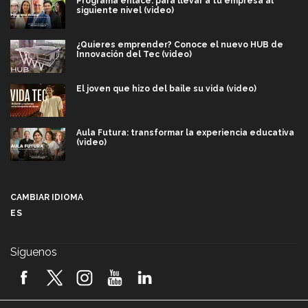
Programa enlace: para llevar a tu empresa al
siguiente nivel (video)
¿Quieres emprender? Conoce el nuevo HUB de
Innovación del Tec (video)
El joven que hizo del baile su vida (video)
Aula Futura: transformar la experiencia educativa
(video)
Más que un festival cultural: así es la magia de
VIBRART 2026 (video)
CAMBIAR IDIOMA
ES
Javier Guzmán: investigación con impacto social
(video)
Síguenos
¡México, en el top del mundial de robótica FIRST
2026! (video)