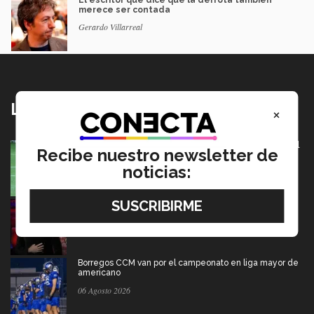
merece ser contada
Gerardo Villarreal
Lo más nuevo
×
México va por pase olímpico en mundial de flag football
Recibe nuestro newsletter de
en Alemania
noticias:
07 Agosto 2026
Música y teatro: EXATEC en el elenco de El Fantasma
de la Ópera Mexico
07 Agosto 2026
Borregos CCM van por el campeonato en liga mayor de
americano
06 Agosto 2026