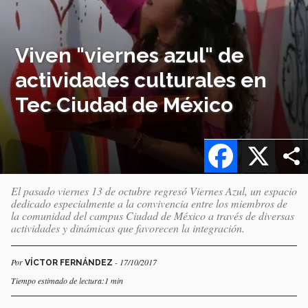
Viven "viernes azul" de
actividades culturales en
Tec Ciudad de México
Facebook
X
El pasado viernes 13 de octubre regresó Viernes Azul, un espacio
dedicado especialmente a la convivencia entre los miembros de
la comunidad del campus Ciudad de México a través de diversas
actividades y dinámicas que favorecen la integración.
Por
- 17/10/2017
VÍCTOR FERNÁNDEZ
Tiempo estimado de lectura:1 min