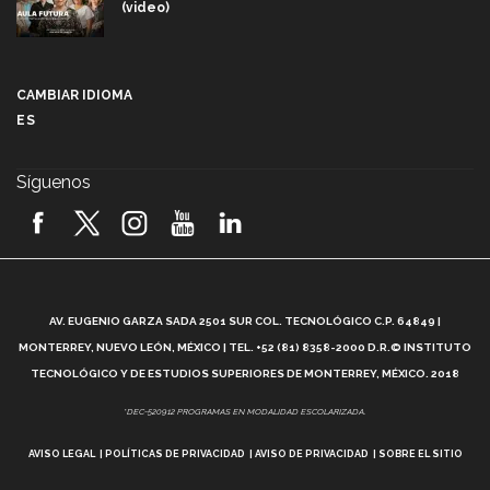
(video)
Más que un festival cultural: así es la magia de
VIBRART 2026 (video)
CAMBIAR IDIOMA
ES
Javier Guzmán: investigación con impacto social
(video)
Síguenos
¡México, en el top del mundial de robótica FIRST
2026! (video)
Vida Tec: Pasión, disciplina y básquetbol, con Gael
Adame (video)
A
AV. EUGENIO GARZA SADA 2501 SUR COL. TECNOLÓGICO C.P. 64849 |
L
¿Cómo es el Modelo Educativo Tec? (video)
MONTERREY, NUEVO LEÓN, MÉXICO | TEL. +52 (81) 8358-2000 D.R.© INSTITUTO
TECNOLÓGICO Y DE ESTUDIOS SUPERIORES DE MONTERREY, MÉXICO. 2018
Vida Tec: Feminismo e Inteligencia Artificial, Paola
*DEC-520912 PROGRAMAS EN MODALIDAD ESCOLARIZADA.
Ricaurte (video)
AVISO LEGAL
POLÍTICAS DE PRIVACIDAD
AVISO DE PRIVACIDAD
SOBRE EL SITIO