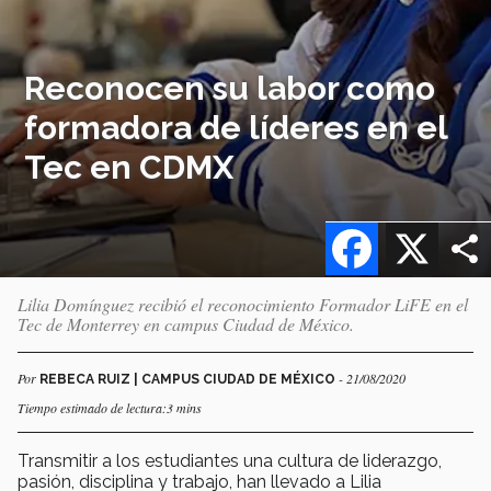
Reconocen su labor como
formadora de líderes en el
Tec en CDMX
Facebook
X
Lilia Domínguez recibió el reconocimiento Formador LiFE en el
Tec de Monterrey en campus Ciudad de México.
Por
- 21/08/2020
REBECA RUIZ | CAMPUS CIUDAD DE MÉXICO
Tiempo estimado de lectura:3 mins
Transmitir a los estudiantes una cultura de liderazgo,
pasión, disciplina y trabajo, han llevado a Lilia