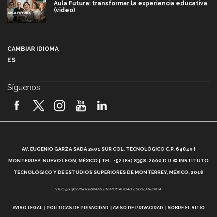
Aula Futura: transformar la experiencia educativa
(video)
Más que un festival cultural: así es la magia de
VIBRART 2026 (video)
CAMBIAR IDIOMA
ES
Javier Guzmán: investigación con impacto social
(video)
Síguenos
¡México, en el top del mundial de robótica FIRST
2026! (video)
Vida Tec: Pasión, disciplina y básquetbol, con Gael
Adame (video)
A
AV. EUGENIO GARZA SADA 2501 SUR COL. TECNOLÓGICO C.P. 64849 |
L
¿Cómo es el Modelo Educativo Tec? (video)
MONTERREY, NUEVO LEÓN, MÉXICO | TEL. +52 (81) 8358-2000 D.R.© INSTITUTO
TECNOLÓGICO Y DE ESTUDIOS SUPERIORES DE MONTERREY, MÉXICO. 2018
Vida Tec: Feminismo e Inteligencia Artificial, Paola
*DEC-520912 PROGRAMAS EN MODALIDAD ESCOLARIZADA.
Ricaurte (video)
AVISO LEGAL
POLÍTICAS DE PRIVACIDAD
AVISO DE PRIVACIDAD
SOBRE EL SITIO