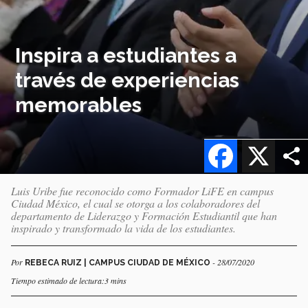
Inspira a estudiantes a
través de experiencias
memorables
Facebook
X
Luis Uribe fue reconocido como Formador LiFE en campus
Ciudad México, el cual se otorga a los colaboradores del
departamento de Liderazgo y Formación Estudiantil que han
inspirado y transformado la vida de los estudiantes.
Por
- 28/07/2020
REBECA RUIZ | CAMPUS CIUDAD DE MÉXICO
Tiempo estimado de lectura:3 mins