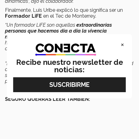
dinámicas”, dijo el colaborador.
Finalmente, Luis Uribe explicó lo que significa ser un
Formador LiFE
en el Tec de Monterrey.
“Un formador LiFE son aquellas
extraordinarias
personas que hacemos día a día la vivencia
memorable
en nuestros estudiantes, tenemos diferentes
×
habilidades y nos enfocamos en desarrollar las
competencias transversales en nuestros estudiantes.
Recibe nuestro newsletter de
“
El Tec me ha dado mucho
, me dio una gran oportunidad
noticias:
de crecer y formarme como profesionista. Ahora puedo
seguir construyendo un Tec para que todos y todas
puedan crear magníficos recuerdos”
, concluyó.
SEGURO QUERRÁS LEER TAMBIÉN: