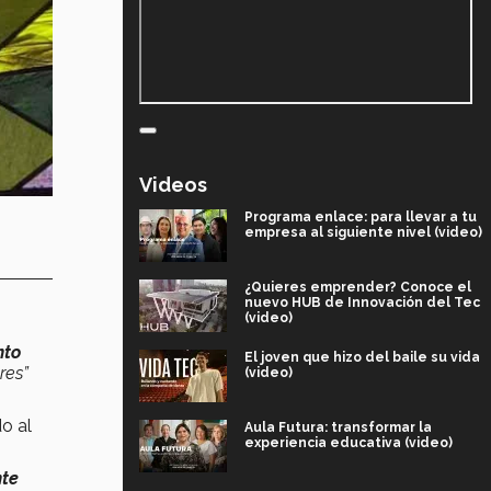
Videos
Programa enlace: para llevar a tu
empresa al siguiente nivel (video)
¿Quieres emprender? Conoce el
nuevo HUB de Innovación del Tec
(video)
nto
El joven que hizo del baile su vida
res”
(video)
o al
Aula Futura: transformar la
experiencia educativa (video)
te