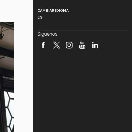
Más que un festival cultural: así es
la magia de VIBRART 2026 (video)
CAMBIAR IDIOMA
ES
Javier Guzmán: investigación con
impacto social (video)
Síguenos
¡México, en el top del mundial de
robótica FIRST 2026! (video)
Vida Tec: Pasión, disciplina y
básquetbol, con Gael Adame
(video)
¿Cómo es el Modelo Educativo
Tec? (video)
Vida Tec: Feminismo e Inteligencia
Artificial, Paola Ricaurte (video)