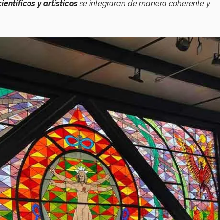
cientíﬁcos y artísticos
se integraran de manera coherente y