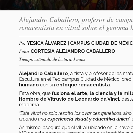
Alejandro Caballero, profesor de camp
renacentista en vitral sobre el genoma
Por
YESICA ÁLVAREZ | CAMPUS CIUDAD DE MÉXI
Fotos
CORTESÍA ALEJANDRO CABALLERO
Tiempo estimado de lectura:3 mins
Alejandro Caballero
, artista y profesor de las ma
Escultura en el Tec campus Ciudad de México; creó
humano
con un
enfoque renacentista
.
Esta obra, que
fusiona el arte, la ciencia y la mi
Hombre de Vitruvio de Leonardo da Vinci,
desta
moderna.
“Este vitral no solo resalta los avances genéticos, si
creando una
experiencia visual y educativa única
”
e
Asimismo, aseguró que el vitral ubicado en la nave 