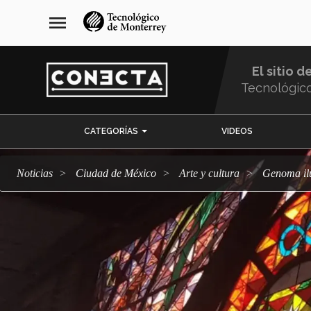
Pasar
navegación
menu
al
principal
contenido
principal
El sitio d
Tecnológic
Menu
CATEGORÍAS
VIDEOS
Comunidad
Noticias
Ciudad de México
arte y cultura
Genoma il