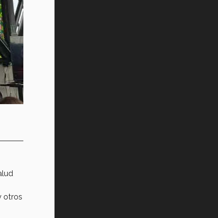
alud
 otros