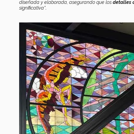
diseñada y elaborada, asegurando que los
detalles 
signiﬁcativa”
.