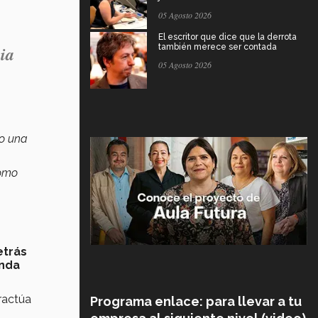
05 Agosto 2026
El escritor que dice que la derrota
ia
también merece ser contada
05 Agosto 2026
o una
como
etrás
nda
ractúa
Programa enlace: para llevar a tu