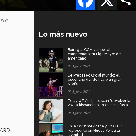
rte
Lo más nuevo
Borregos CCM van por el
campeonato en Liga Mayor de
americano
06 Agosto 2026
e
De PrepaTec Qro al mundo: el
escenario donde nació un gran
sueño
06 Agosto 2026
Tec y UT Austin buscan "devolver la
voz" a hispanohablantes con afasia
05 Agosto 2026
En la ONU: mexicana y EXATEC
ACARD
representó en Nueva York a la
juventud