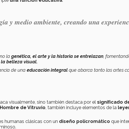
umple
una función educativa
.
ogía y medio ambiente
, creando una
experienc
ómo la
genética, el arte y la historia se entrelazan
, fomentand
 la belleza visual.
tancia de una
educación integral
que abarca tanto las artes 
staca visualmente, sino también destaca por el
signiﬁcado d
Hombre de Vitruvio
, también incluye elementos de la
leye
nes humanas clásicas con un
diseño policromático
que inte
uminoso.