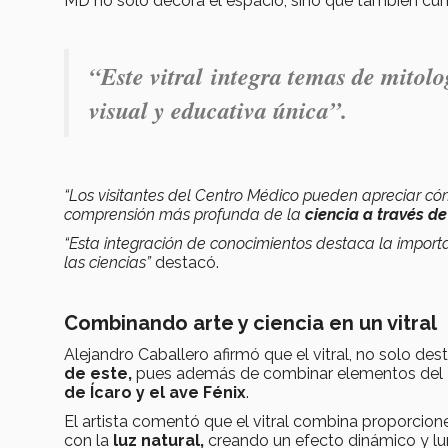
MD no solo decora el espacio, sino que también c
“Este vitral
integra temas de mitol
visual y educativa única
”.
“Los visitantes del Centro Médico pueden apreciar c
comprensión más profunda de la
ciencia a través de
“Esta integración de conocimientos destaca la impor
las ciencias”
destacó.
Combinando arte y ciencia en un vitral
Alejandro Caballero afirmó que el vitral, no solo de
de este,
pues además de combinar elementos del
de Ícaro y el ave Fénix
.
El artista comentó que el vitral combina proporcio
con la
luz natural,
creando un efecto dinámico y l