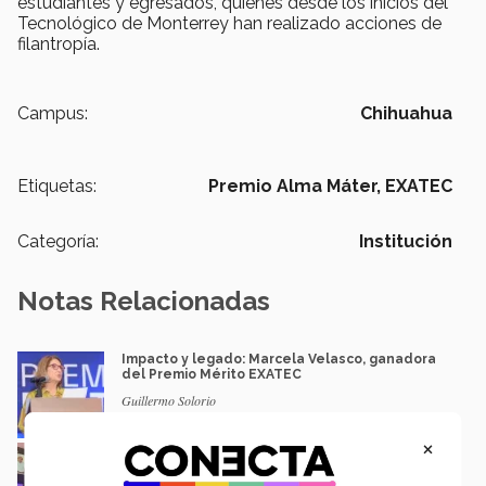
estudiantes y egresados, quienes desde los inicios del
Tecnológico de Monterrey han realizado acciones de
filantropía.
Campus:
Chihuahua
Etiquetas:
Premio Alma Máter,
EXATEC
Categoría:
Institución
Notas Relacionadas
Impacto y legado: Marcela Velasco, ganadora
del Premio Mérito EXATEC
Guillermo Solorio
×
Docencia con propósito: la historia de Debbie
Hernández