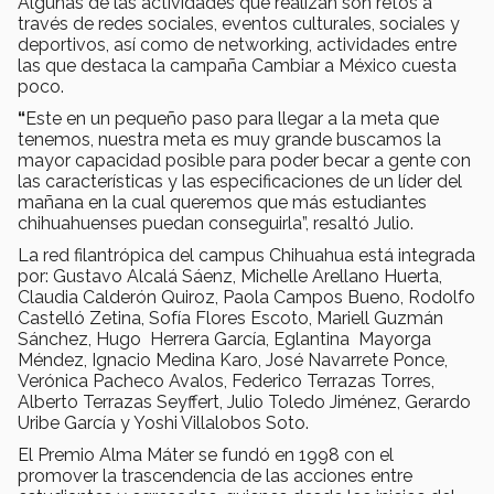
Algunas de las actividades que realizan son retos a
través de redes sociales, eventos culturales, sociales y
deportivos, así como de networking, actividades entre
las que destaca la campaña Cambiar a México cuesta
poco.
“
Este en un pequeño paso para llegar a la meta que
tenemos, nuestra meta es muy grande buscamos la
mayor capacidad posible para poder becar a gente con
las características y las especificaciones de un líder del
mañana en la cual queremos que más estudiantes
chihuahuenses puedan conseguirla”, resaltó Julio.
La red filantrópica del campus Chihuahua está integrada
por: Gustavo Alcalá Sáenz, Michelle Arellano Huerta,
Claudia Calderón Quiroz, Paola Campos Bueno, Rodolfo
Castelló Zetina, Sofía Flores Escoto, Mariell Guzmán
Sánchez, Hugo Herrera García, Eglantina Mayorga
Méndez, Ignacio Medina Karo, José Navarrete Ponce,
Verónica Pacheco Avalos, Federico Terrazas Torres,
Alberto Terrazas Seyffert, Julio Toledo Jiménez, Gerardo
Uribe García y Yoshi Villalobos Soto.
El Premio Alma Máter se fundó en 1998 con el
promover la trascendencia de las acciones entre