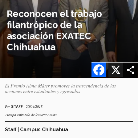
Reconocen el trabajo
filantrópico de la
asociación EXATEC
Chihuahua
Facebook
X
El Premio Alma Máter promover la trascendencia de las
acciones entre estudiantes y egresados
Por
- 20/04/2018
STAFF
Tiempo estimado de lectura:2 mins
Staff | Campus Chihuahua