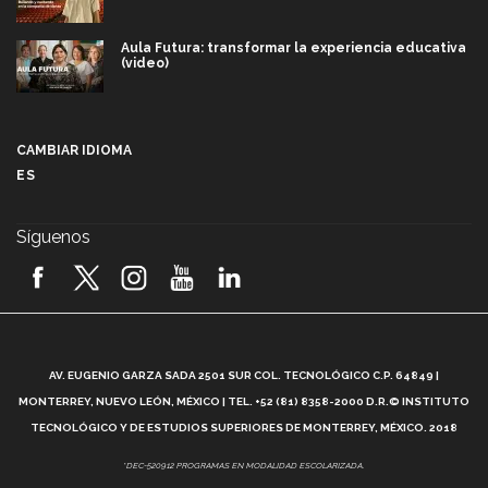
Aula Futura: transformar la experiencia educativa
(video)
Más que un festival cultural: así es la magia de
VIBRART 2026 (video)
CAMBIAR IDIOMA
ES
Javier Guzmán: investigación con impacto social
(video)
Síguenos
¡México, en el top del mundial de robótica FIRST
2026! (video)
Vida Tec: Pasión, disciplina y básquetbol, con Gael
Adame (video)
A
AV. EUGENIO GARZA SADA 2501 SUR COL. TECNOLÓGICO C.P. 64849 |
L
¿Cómo es el Modelo Educativo Tec? (video)
MONTERREY, NUEVO LEÓN, MÉXICO | TEL. +52 (81) 8358-2000 D.R.© INSTITUTO
TECNOLÓGICO Y DE ESTUDIOS SUPERIORES DE MONTERREY, MÉXICO. 2018
Vida Tec: Feminismo e Inteligencia Artificial, Paola
*DEC-520912 PROGRAMAS EN MODALIDAD ESCOLARIZADA.
Ricaurte (video)