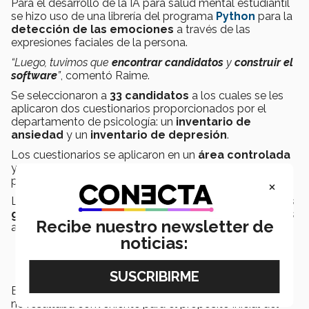
Para el desarrollo de la IA para salud mental estudiantil
se hizo uso de una librería del programa
Python
para la
detección de las emociones
a través de las
expresiones faciales de la persona.
“Luego, tuvimos que
encontrar candidatos
y
construir el
software
”
, comentó Raime.
Se seleccionaron a
33 candidatos
a los cuales se les
aplicaron dos cuestionarios proporcionados por el
departamento de psicología: un
inventario de
ansiedad
y un
inventario de depresión
.
Los cuestionarios se aplicaron en un
área controlada
y se realizó una grabación del proceso para luego
procesar el archivo de video a través de EmotionID.
×
Los resultados arrojados les permitieron crear
diversas
gráficas
que mostraban las emociones de los alumnos
Recibe nuestro newsletter de
al contestar ciertas preguntas en el cuestionario.
noticias:
El primer análisis realizado fue
rechazado,
puesto que
no resultaba conveniente para el propósito inicial del