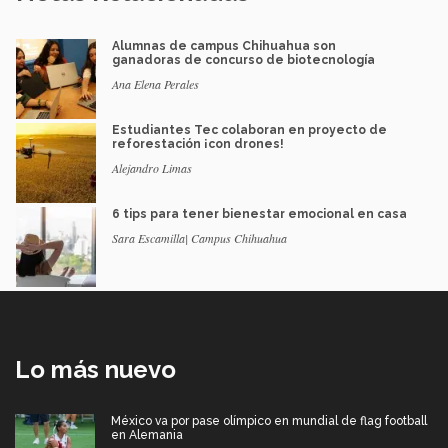
Alumnas de campus Chihuahua son
ganadoras de concurso de biotecnología
Ana Elena Perales
Estudiantes Tec colaboran en proyecto de
reforestación ¡con drones!
Alejandro Limas
6 tips para tener bienestar emocional en casa
Sara Escamilla| Campus Chihuahua
Lo más nuevo
México va por pase olímpico en mundial de flag football
en Alemania