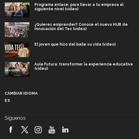
Programa enlace: para llevar a tu empresa al
siguiente nivel (video)
¿Quieres emprender? Conoce el nuevo HUB de
Innovación del Tec (video)
El joven que hizo del baile su vida (video)
Aula Futura: transformar la experiencia educativa
(video)
Más que un festival cultural: así es la magia de
VIBRART 2026 (video)
CAMBIAR IDIOMA
ES
Javier Guzmán: investigación con impacto social
(video)
Síguenos
¡México, en el top del mundial de robótica FIRST
2026! (video)