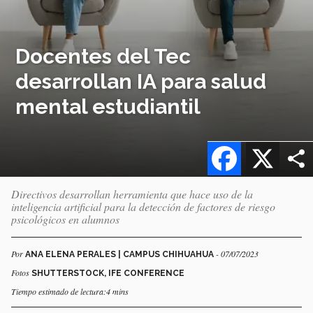
Docentes del Tec
desarrollan IA para salud
mental estudiantil
Facebook
X
Directivos desarrollan herramienta que hace uso de la
inteligencia artificial para la detección de factores de riesgo
psicológicos en alumnos
Por
- 07/07/2023
ANA ELENA PERALES | CAMPUS CHIHUAHUA
Fotos
SHUTTERSTOCK, IFE CONFERENCE
Tiempo estimado de lectura:4 mins