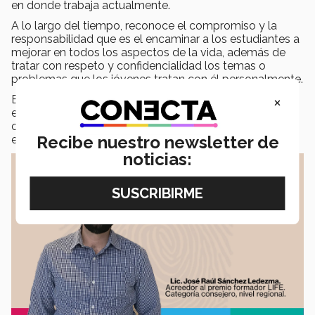
en donde trabaja actualmente.
A lo largo del tiempo, reconoce el compromiso y la
responsabilidad que es el encaminar a los estudiantes a
mejorar en todos los aspectos de la vida, además de
tratar con respeto y confidencialidad los temas o
problemas que los jóvenes tratan con él personalmente.
×
El objetivo principal de su trabajo es buscar que los
estudiantes tengan motivos para ser felices y que en
cada una de las actividades que realizan, encuentren un
Recibe nuestro newsletter de
equilibrio y con ello tengan un bienestar integral.
noticias: