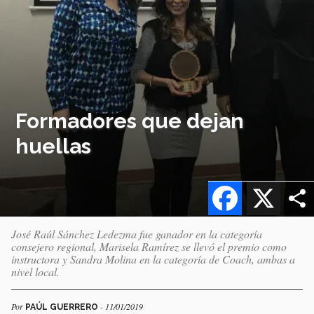
Formadores que dejan
huellas
Facebook
X
José Raúl Sánchez Ledezma fue ganador en la categoría
consejero regional, Marisela Ramírez se llevó el premio como
instructora y Sandra Molina en la categoría de Coach, ambas a
nivel local.
Por
- 11/01/2019
PAÚL GUERRERO