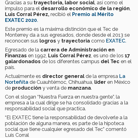
Gracias a su
trayectoria, labor social
, así como el
impulso para el
desarrollo económico de la región
,
Luis Corral Pérez,
recibió el
Premio al Mérito
EXATEC 2020
.
Este premio es la máxima distinción que el Tec de
Monterrey da a sus egresados, donde desde el 2013 se
reconocen sus
logros
y
trayectoria
como
EXATEC.
Egresado de la
carrera de Administración en
Finanzas
en 1992,
Luis Corral Pérez
, es uno de los
17
galardonados
de los diferentes campus
del Tec
en el
país.
Actualmente es
director general
de la empresa
La
Norteñita
de Cuauhtémoc, Chihuahua,
líder
en México
de
producción
y venta de
manzana
.
Con el slogan “Nuestra Fuerza en nuestra gente”, la
empresa a la cual dirige se ha consolidado gracias a la
responsabilidad social que practica.
“El EXATEC tiene la responsabilidad de devolverle a la
población de alguna manera, es parte de la hipoteca
social que tiene cualquier egresado del Tec” comentó
Luis Corral