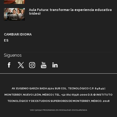
Aula Futura: transformar la experiencia educativa
(video)
Más que un festival cultural: así es la magia de
VIBRART 2026 (video)
CAMBIAR IDIOMA
ES
Javier Guzmán: investigación con impacto social
(video)
Síguenos
¡México, en el top del mundial de robótica FIRST
2026! (video)
Vida Tec: Pasión, disciplina y básquetbol, con Gael
Adame (video)
A
AV. EUGENIO GARZA SADA 2501 SUR COL. TECNOLÓGICO C.P. 64849 |
L
¿Cómo es el Modelo Educativo Tec? (video)
MONTERREY, NUEVO LEÓN, MÉXICO | TEL. +52 (81) 8358-2000 D.R.© INSTITUTO
TECNOLÓGICO Y DE ESTUDIOS SUPERIORES DE MONTERREY, MÉXICO. 2018
Vida Tec: Feminismo e Inteligencia Artificial, Paola
*DEC-520912 PROGRAMAS EN MODALIDAD ESCOLARIZADA.
Ricaurte (video)