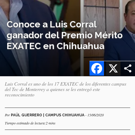
Conoce a Luis Corral
ganador del Premio Mérito
EXATEC en Chihuahua
Facebook
X
Luis Corral es uno de los 17 EXATEC de los diferentes campus
del Tec de Monterrey a quienes se les entregó este
reconocimiento
Por
- 15/06/2020
PAÚL GUERRERO | CAMPUS CHIHUAHUA
Tiempo estimado de lectura:2 mins