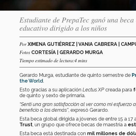
Estudiante de PrepaTec ganó una beca e
educativo dirigido a los niños
Por
XIMENA GUTIÉRREZ | VANIA CABRERA | CAM
Fotos
CORTESÍA | GERARDO MURGA
Tiempo estimado de lectura:4 mins
Gerardo Murga, estudiante de quinto semestre de
P
the World
.
Esto gracias a su aplicación
Lectus XP
creada para
f
de quinto y sexto de primaria.
“Sentí una gran satisfacción al ver como mi esfuerzo 
beneficio a los demás”
, expresó Gerardo
.
Esta beca global dirigida a jóvenes de entre 15 a 1
Trust
,
un grupo que ofrece becas de maestría a
est
Esta beca está destinada con
mil millones de dól