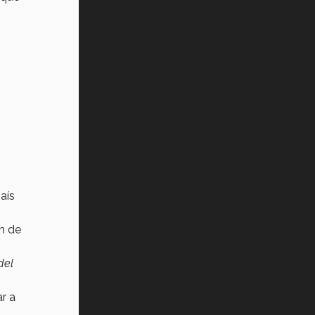
aís
n de
del
r a