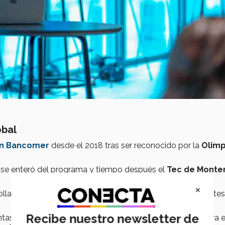
obal
ón Bancomer
desde el 2018 tras ser reconocido por la
Olimp
 se enteró del programa y tiempo después el
Tec de Monte
×
ollar un
proyecto de
impacto social
y pasar por diferentes
Recibe nuestro newsletter de
tas sobre sí mismo, seguir una estructura que otorgan para e