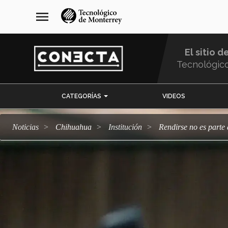
Pasar
navegación
menu
al
principal
contenido
principal
El sitio d
Tecnológic
Menu
CATEGORÍAS
VIDEOS
Comunidad
Noticias
Chihuahua
Institución
Rendirse no es part