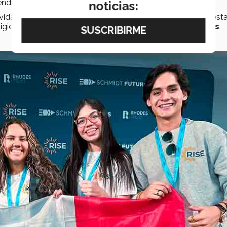
ndizaje.
noticias:
 actividades en conjunto con personas de todo el mundo, de est
igieron a
100 ganadores
de más de
80 mil aplicaciones
.