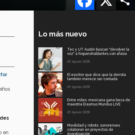
Lo más nuevo
Tec y UT Austin buscan "devolver la
voz" a hispanohablantes con afasia
05 Agosto 2026
 for
El escritor que dice que la derrota
también merece ser contada
05 Agosto 2026
niños
Entre miles: mexicana gana beca de
maestría Erasmus Mundus LIVE
05 Agosto 2026
des
Movilidad y robots: sonorenses
colaboran en proyectos de
o en
investigación