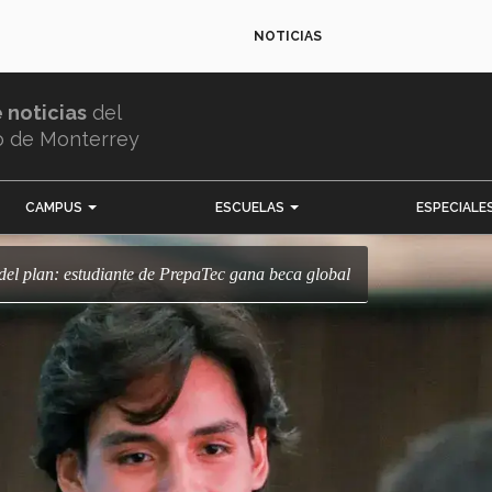
NOTICIAS
e noticias
del
o de Monterrey
CAMPUS
ESCUELAS
ESPECIALE
e del plan: estudiante de PrepaTec gana beca global