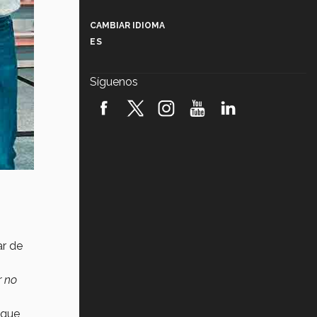
Más que un festival cultural: así es
la magia de VIBRART 2026 (video)
CAMBIAR IDIOMA
ES
Javier Guzmán: investigación con
impacto social (video)
Síguenos
¡México, en el top del mundial de
robótica FIRST 2026! (video)
Vida Tec: Pasión, disciplina y
básquetbol, con Gael Adame
(video)
¿Cómo es el Modelo Educativo
Tec? (video)
Vida Tec: Feminismo e Inteligencia
Artificial, Paola Ricaurte (video)
ar de
r no
 que