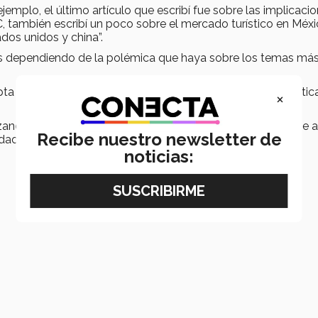
emplo, el último artículo que escribí fue sobre las implicaci
, también escribí un poco sobre el mercado turístico en Méxic
ados unidos y china”.
emas dependiendo de la polémica que haya sobre los temas má
a a su perfil, “siempre me ha gustado utilizar las matemátic
×
zando en su carrera “quiero seguir conociendo más y darme a
Recibe nuestro newsletter de
ades y llegar lejos dentro del IMEF”.
noticias: