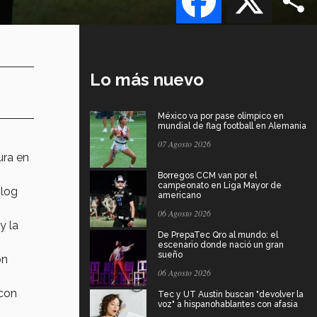
Lo más nuevo
México va por pase olímpico en
mundial de flag football en Alemania
07 Agosto 2026
ura en
Borregos CCM van por el
campeonato en Liga Mayor de
blog
americano
06 Agosto 2026
y la
De PrepaTec Qro al mundo: el
escenario donde nació un gran
sueño
on
06 Agosto 2026
 con
Tec y UT Austin buscan "devolver la
voz" a hispanohablantes con afasia