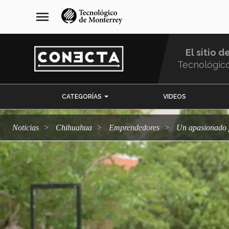
Pasar
navegación
menu
al
principal
contenido
principal
El sitio d
Tecnológic
Menu
CATEGORÍAS
VIDEOS
Comunidad
Noticias
Chihuahua
emprendedores
Un apasionado 