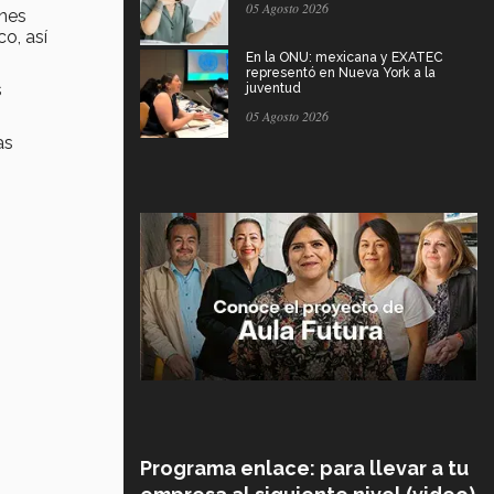
05 Agosto 2026
ones
o, así
En la ONU: mexicana y EXATEC
representó en Nueva York a la
s
juventud
05 Agosto 2026
as
Programa enlace: para llevar a tu