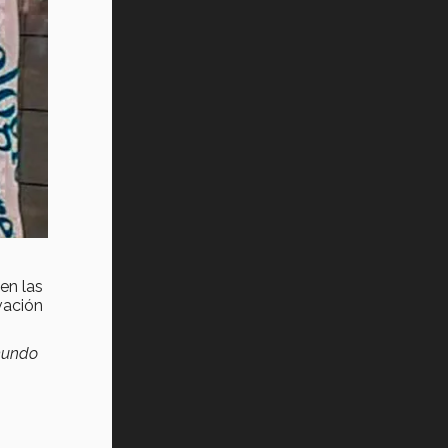
en las
vación
 mundo