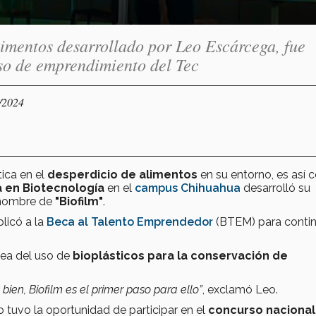
limentos desarrollado por Leo Escárcega, fue
so de emprendimiento del Tec
1/2024
ica en el
desperdicio de alimentos
en su entorno, es así
a en Biotecnología
en el
campus Chihuahua
desarrolló su
 nombre de
"Biofilm"
.
plicó a la
Beca al Talento Emprendedor
(BTEM) para contin
dea del uso de
bioplásticos para la conservación de
en, Biofilm es el primer paso para ello”
, exclamó Leo.
 tuvo la oportunidad de participar en el
concurso nacional