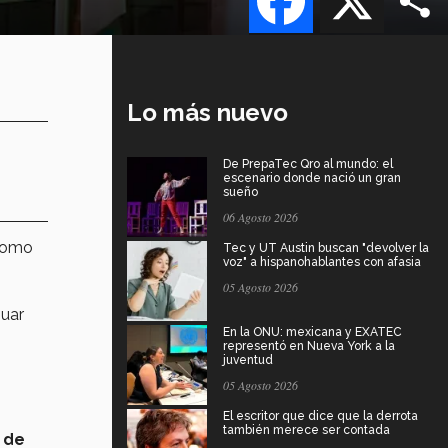
Lo más nuevo
De PrepaTec Qro al mundo: el
escenario donde nació un gran
sueño
06 Agosto 2026
 como
Tec y UT Austin buscan "devolver la
voz" a hispanohablantes con afasia
05 Agosto 2026
uar
En la ONU: mexicana y EXATEC
representó en Nueva York a la
juventud
05 Agosto 2026
El escritor que dice que la derrota
también merece ser contada
 de