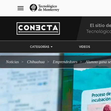
Pasar
navegación
menu
al
principal
contenido
principal
El sitio d
Tecnológic
Menu
CATEGORÍAS
VIDEOS
Comunidad
Noticias
Chihuahua
emprendedores
Alumno gana s