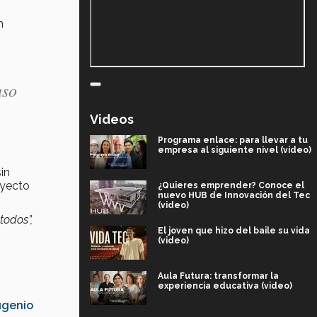
n
aso
Videos
Programa enlace: para llevar a tu
empresa al siguiente nivel (video)
sin
oyecto
¿Quieres emprender? Conoce el
nuevo HUB de Innovación del Tec
(video)
todos”,
El joven que hizo del baile su vida
(video)
Aula Futura: transformar la
experiencia educativa (video)
ugenio