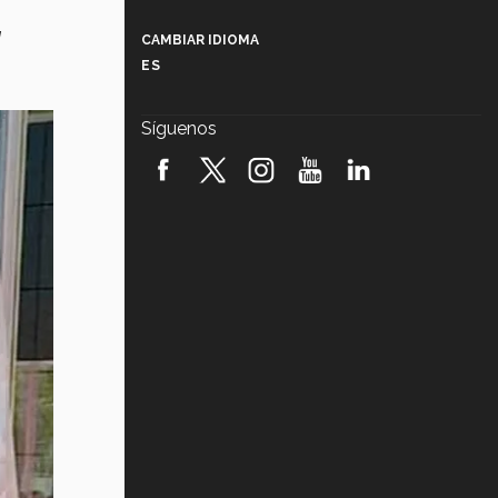
Más que un festival cultural: así es
la magia de VIBRART 2026 (video)
a
CAMBIAR IDIOMA
ES
Javier Guzmán: investigación con
impacto social (video)
Síguenos
¡México, en el top del mundial de
robótica FIRST 2026! (video)
Vida Tec: Pasión, disciplina y
básquetbol, con Gael Adame
(video)
¿Cómo es el Modelo Educativo
Tec? (video)
Vida Tec: Feminismo e Inteligencia
Artificial, Paola Ricaurte (video)