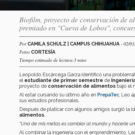
Biofilm, proyecto de conservación de a
premiado en "Cueva de Lobos", concur
Por
- 02/0
CAMILA SCHULZ | CAMPUS CHIHUAHUA
Fotos
CORTESÍA
Tiempo estimado de lectura:3 mins
Leopoldo Escárcega Garza identificó una problemát
el
estudiante de primer semestre
de
Ingenierí
proyecto de
conservación de alimentos
bajo el
Al estar cursando su último año en
PrepaTec
, Leo a
sus estudios profesionales.
Después de platicar con algunos amigos surgió la i
alimentos
.
"Una de mis metas es cambiar al mundo y hacerle un bi
Al combinar la ingeniería con el emprendimiento, Leo