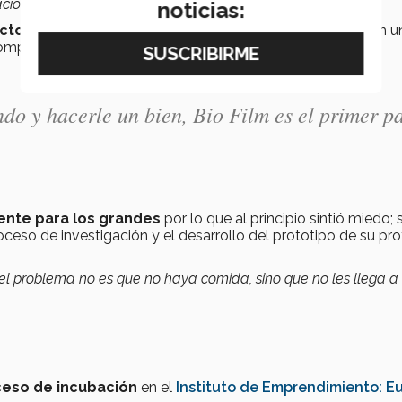
ración y seguir en buen estado
”.
noticias:
ctos cárnicos
y lograr que las empresas no se queden en u
comprometer el estado de estos.
do y hacerle un bien, Bio Film es el primer p
nte para los grandes
por lo que al principio sintió miedo; 
so de investigación y el desarrollo del prototipo de su pr
 el problema no es que no haya comida, sino que no les llega a 
eso de incubación
en el
Instituto de Emprendimiento: E