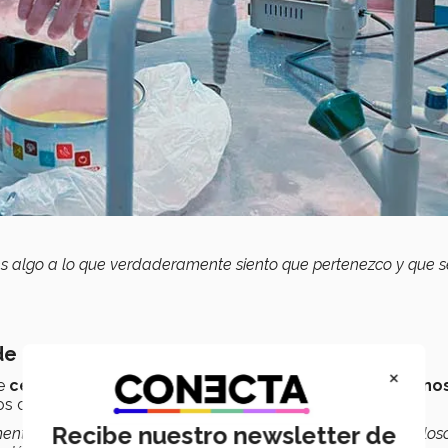
es algo a lo que verdaderamente siento que pertenezco y que 
 de alimentos
×
de
celulosa
al cual se le agregan
péptidos antimicrobiano
os como la salmonella.
Recibe nuestro newsletter de
imentos no necesitarán un proceso de refrigeración tan cauteloso