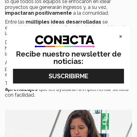
lo que todos los equipos se enfocaron en idear
proyectos que generarán ingresos y, a su vez,
impactaran positivamente
a la comunidad.
Entre las
múltiples ideas desarrolladas
se
encontraban proyectos enfocados tanto en el área de
la
ingeniería
como en el área de la
arquitectura
.
×
Desde prototipos para identificar la limpieza del agua
hasta proyectos que promueven el entretenimiento
Recibe nuestro newsletter de
local.
noticias:
Al finalizar el evento,
todos los alumnos
que
participaron se llevaron consigo una idea de
emprendimiento consciente.
También se les brindaron
herramientas
y
aprendizajes
que les ayudarán a implementar su idea
con facilidad.