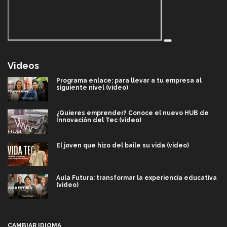
Videos
Programa enlace: para llevar a tu empresa al
siguiente nivel (video)
¿Quieres emprender? Conoce el nuevo HUB de
Innovación del Tec (video)
El joven que hizo del baile su vida (video)
Aula Futura: transformar la experiencia educativa
(video)
Más que un festival cultural: así es la magia de
VIBRART 2026 (video)
CAMBIAR IDIOMA