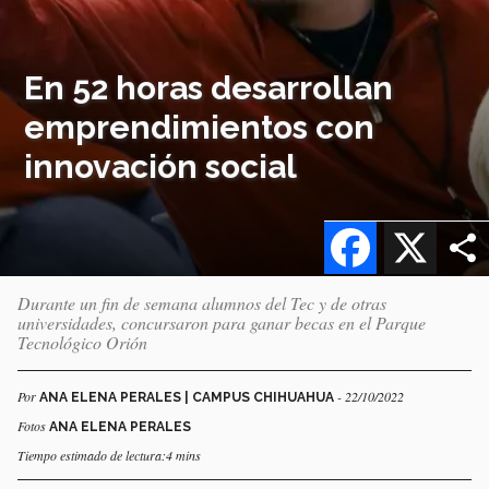
En 52 horas desarrollan
emprendimientos con
innovación social
Facebook
X
Durante un fin de semana alumnos del Tec y de otras
universidades, concursaron para ganar becas en el Parque
Tecnológico Orión
Por
- 22/10/2022
ANA ELENA PERALES | CAMPUS CHIHUAHUA
Fotos
ANA ELENA PERALES
Tiempo estimado de lectura:4 mins