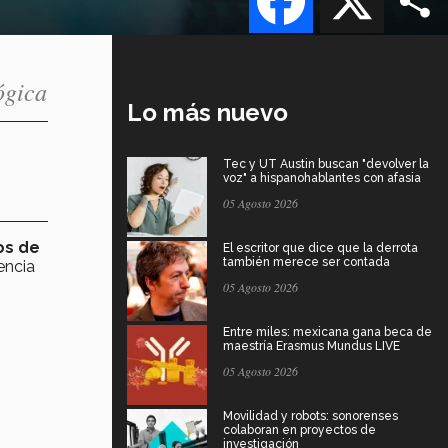
ógica
Lo más nuevo
Tec y UT Austin buscan "devolver la
voz" a hispanohablantes con afasia
05 Agosto 2026
os de
El escritor que dice que la derrota
también merece ser contada
encia
05 Agosto 2026
Entre miles: mexicana gana beca de
maestría Erasmus Mundus LIVE
05 Agosto 2026
Movilidad y robots: sonorenses
colaboran en proyectos de
investigación