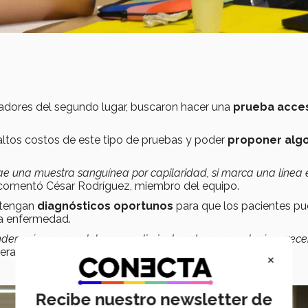
adores del segundo lugar, buscaron hacer una
prueba acces
s altos costos de este tipo de pruebas y poder
proponer alg
ae una muestra sanguínea por capilaridad, si marca una línea 
, comentó César Rodríguez, miembro del equipo.
e tengan
diagnósticos oportunos
para que los pacientes p
la enfermedad.
ender más acerca del emprendimiento esto me ayudará a crece
eras.
×
Recibe nuestro newsletter de