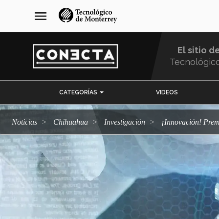
Pasar
navegación
menu
al
principal
contenido
principal
El sitio d
Tecnológic
Menu
CATEGORÍAS
VIDEOS
Comunidad
Noticias
Chihuahua
Investigación
¡Innovación! Pre