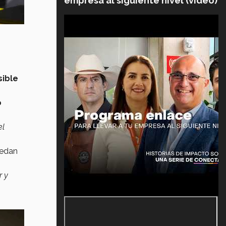
empresa al siguiente nivel (video)
ible
o
el
uedan
r y