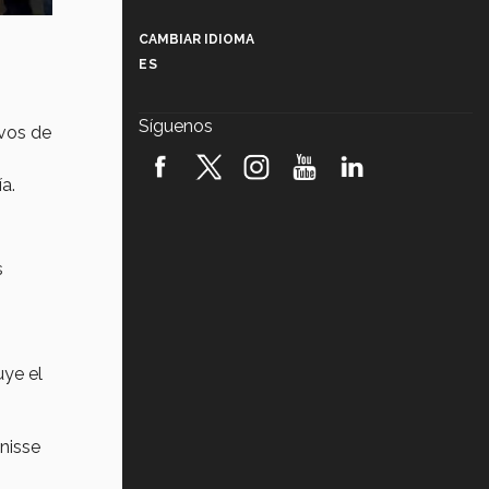
Más que un festival cultural: así es
la magia de VIBRART 2026 (video)
CAMBIAR IDIOMA
ES
Javier Guzmán: investigación con
impacto social (video)
Síguenos
ivos de
¡México, en el top del mundial de
robótica FIRST 2026! (video)
a.
Vida Tec: Pasión, disciplina y
básquetbol, con Gael Adame
(video)
s
¿Cómo es el Modelo Educativo
Tec? (video)
Vida Tec: Feminismo e Inteligencia
uye el
Artificial, Paola Ricaurte (video)
enisse