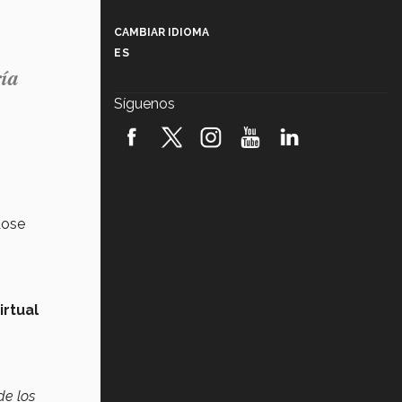
Más que un festival cultural: así es
la magia de VIBRART 2026 (video)
CAMBIAR IDIOMA
ES
Javier Guzmán: investigación con
ría
impacto social (video)
Síguenos
¡México, en el top del mundial de
robótica FIRST 2026! (video)
Vida Tec: Pasión, disciplina y
básquetbol, con Gael Adame
(video)
dose
¿Cómo es el Modelo Educativo
Tec? (video)
Vida Tec: Feminismo e Inteligencia
Artificial, Paola Ricaurte (video)
irtual
de los