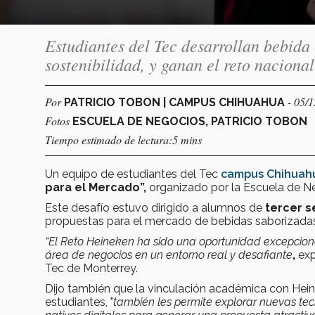
Estudiantes del Tec desarrollan bebida
sostenibilidad, y ganan el reto naciona
Por
- 05/
PATRICIO TOBON | CAMPUS CHIHUAHUA
Fotos
ESCUELA DE NEGOCIOS, PATRICIO TOBON
Tiempo estimado de lectura:5 mins
Un equipo de estudiantes del Tec
campus Chihuah
para el Mercado”,
organizado por la Escuela de N
Este desafío estuvo dirigido a alumnos de
tercer 
propuestas para el mercado de bebidas saborizad
“El Reto Heineken ha sido una oportunidad excepciona
área de negocios en un entorno real y desafiante
,
ex
Tec de Monterrey.
Dijo también que la vinculación académica con Hein
estudiantes, "
también les permite explorar nuevas te