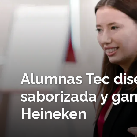
Alumnas Tec dis
saborizada y gan
Heineken