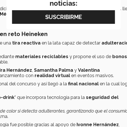
noticias:
edición participaron más de 3 mil alumnos y 600 equipos. 4 l
 México y Chihuahua.
 en reto Heineken
ye una
tira reactiva
en la lata capaz de detectar
adulteraci
diante
materiales reciclables
y propone el uso de
bonos
ble.
dra Hernández
,
Samantha Palma
y
Valentina
 lanzamiento con
realidad virtual
en eventos masivos.
nal del concurso y así llegó a la
final nacional
en la cual lo
-drink
” que incorpora tecnología para la
seguridad del
 de color si detecta adulterantes, garantizando que el consumi
lma.
ogía fue posible gracias al apoyo de
Ivonne Hernández
,