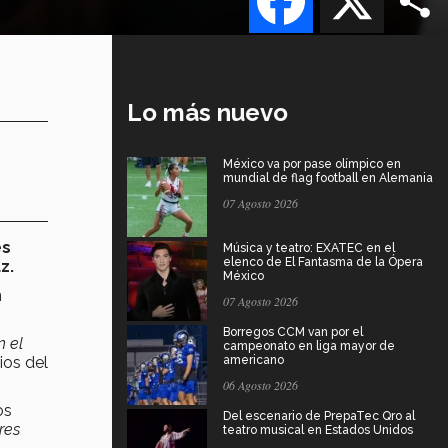
Lo más nuevo
México va por pase olímpico en
mundial de flag football en Alemania
07 Agosto 2026
es
Música y teatro: EXATEC en el
elenco de El Fantasma de la Ópera
z.
México
n
07 Agosto 2026
Borregos CCM van por el
n el
campeonato en liga mayor de
ios del
americano
06 Agosto 2026
os
Del escenario de PrepaTec Qro al
res
teatro musical en Estados Unidos