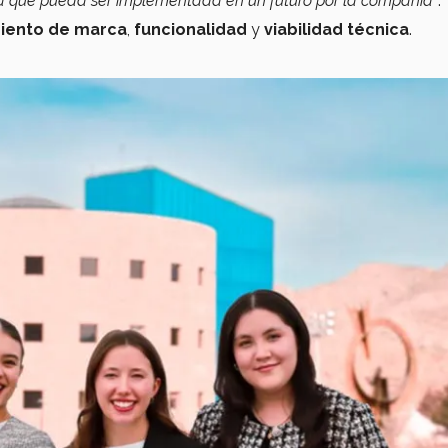
iva que pueda ser implementada en un futuro por la compañía"
.
iento de marca
,
funcionalidad
y
viabilidad técnica
.