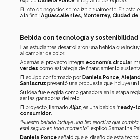
explicó
Daniela Ponce
, integrante del equipo.
El reto de negocios se realiza anualmente. En esta 
a la final:
Aguascalientes, Monterrey, Ciudad de
Bebida con tecnología y sostenibilidad
Las estudiantes desarrollaron una bebida que inclu
al cambiar de color.
Además el proyecto integra
economía circular
me
verdes
como estrategia de financiamiento sustenta
El equipo conformado por
Daniela Ponce
,
Alejan
Santacruz
presentó una propuesta que incluye un
Su idea fue elegida como ganadora en la etapa regio
ser las ganadoras del reto.
El proyecto, llamado
Aljuz
, es una bebida “
ready-to
consumidor
.
“Nuestra bebida incluye una tira reactiva que cambia
esté seguro en todo momento”
, explicó Samantha Pa
Daniela Ponce
señaló que el diseño de esta tecnol