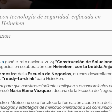
 con tecnología de seguridad, enfocada en
l Heineken
12/2024
ua
ganó el reto nacional 2024
“Construcción de Solucion
egocios en colaboración con
Heineken, con la bebida Anju
semestre
de la
Escuela de Negocios
, quienes desarrollaro
as
“ready-to-drink
”,
para Heineken.
l para que nuestros estudiantes apliquen sus conocimientos e
presó
María Elena Vázquez,
decana de la Escuela de Negoc
eken, México, no solo fortalece la formación académica de l
cnologías y estrategias de mercado orientadas a los consumido