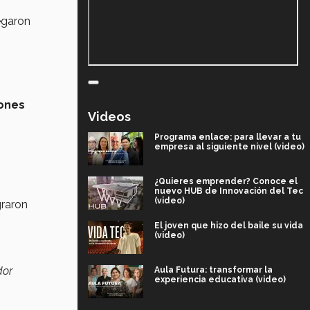
legaron
ones
Videos
Programa enlace: para llevar a tu
empresa al siguiente nivel (video)
¿Quieres emprender? Conoce el
nuevo HUB de Innovación del Tec
(video)
graron
El joven que hizo del baile su vida
(video)
dor
Aula Futura: transformar la
experiencia educativa (video)