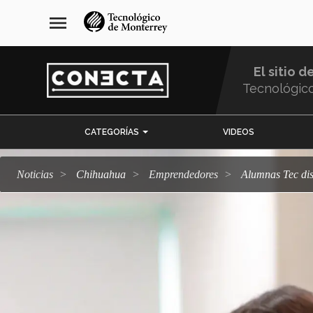
Pasar
navegación
menu
al
principal
contenido
principal
El sitio d
Tecnológic
Menu
CATEGORÍAS
VIDEOS
Comunidad
Noticias
Chihuahua
emprendedores
Alumnas Tec d