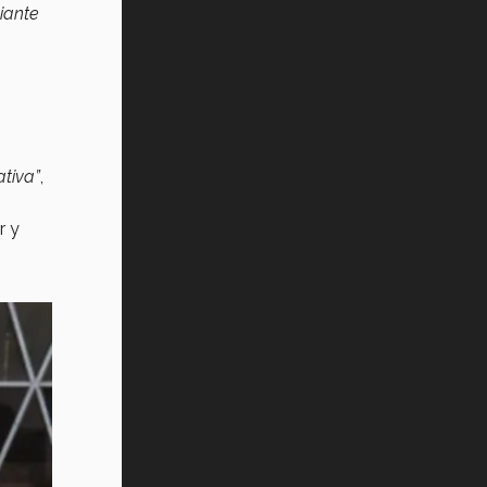
iante
ativa”
,
r y