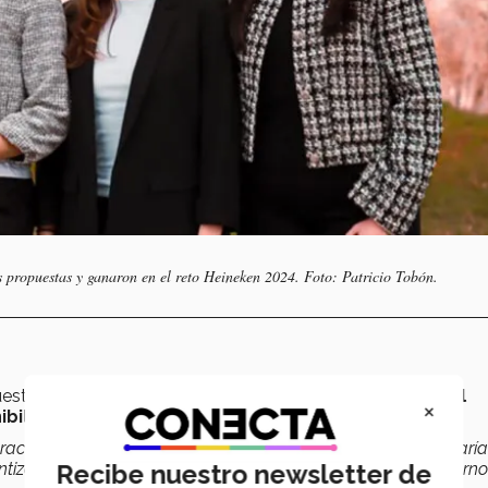
s propuestas y ganaron en el reto Heineken 2024. Foto: Patricio Tobón.
sta que incluye tecnología orientada a la
seguridad del
×
ibilidad
.
ración de la tira -detecta adulteraciones- y cómo reaccionaría
Recibe nuestro newsletter de
izar la viabilidad y efectividad de la tecnología en un entorno