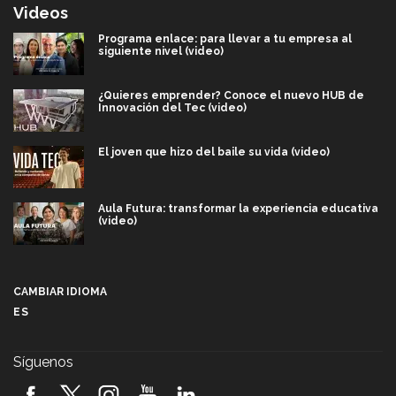
Videos
Programa enlace: para llevar a tu empresa al
siguiente nivel (video)
¿Quieres emprender? Conoce el nuevo HUB de
Innovación del Tec (video)
El joven que hizo del baile su vida (video)
Aula Futura: transformar la experiencia educativa
(video)
Más que un festival cultural: así es la magia de
VIBRART 2026 (video)
CAMBIAR IDIOMA
ES
Javier Guzmán: investigación con impacto social
(video)
Síguenos
¡México, en el top del mundial de robótica FIRST
2026! (video)