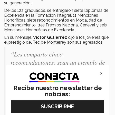
su generación.
De los 122 graduados, se entregaron siete Diplomas de
Excelencia en la Formación Integral, 11 Menciones
Honoríficas, siete reconocimientos en Modalidad de
Emprendimiento, tres Premios Nacional Ceneval y seis
Menciones Honoríficas de Excelencia.
En su mensaje,
Víctor Gutiérrez
dijo a los jóvenes que
el prestigio del Tec de Monterrey son sus egresados.
“Les comparto cinco
recomendaciones: sean un ejemplo de
servicio a los demás, dejen una huella
×
positiva por donde pasen, tengan
siempre un gran propósito de vida, el
Recibe nuestro newsletter de
noticias:
día de mañana sean ustedes los que
ayuden a otros a lograr sus sueños y
sean siempre leales a los valores e