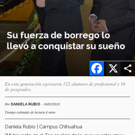
Su fuerza de borrego lo
llevó a conquistar su sueño
Facebook
X
En esta generación egresaron 122 alumnos de profesional y 16
de posgrados.
Por
- 18/05/2018
DANIELA RUBIO
Tiempo estimado de lectura:4 mins
Daniela Rubio | Campus Chihuahua