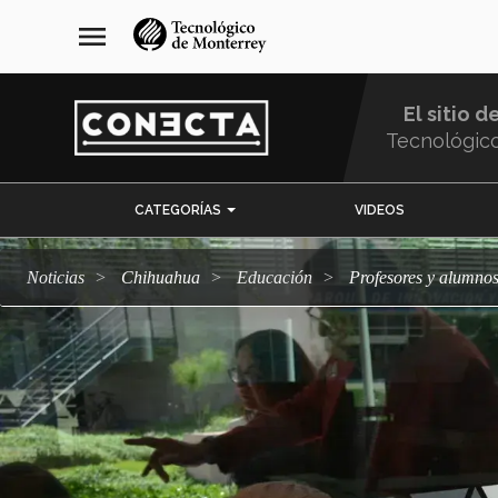
Pasar
navegación
menu
al
principal
contenido
principal
El sitio d
Tecnológic
Menu
CATEGORÍAS
VIDEOS
Comunidad
Noticias
Chihuahua
Educación
Profesores y alumn