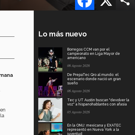
Lo más nuevo
Borregos CCM van por el
campeonato en Liga Mayor de
americano
06 Agosto 2026
emana
De PrepaTec Qro al mundo: el
escenario donde nació un gran
sueño
a
06 Agosto 2026
Tec y UT Austin buscan "devolver la
voz" a hispanohablantes con afasia
ien
05 Agosto 2026
la
En la ONU: mexicana y EXATEC
representó en Nueva York a la
juventud