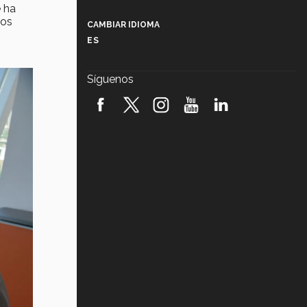
Más que un festival cultural: así es
e ha
la magia de VIBRART 2026 (video)
tos
CAMBIAR IDIOMA
ES
Javier Guzmán: investigación con
impacto social (video)
Síguenos
¡México, en el top del mundial de
robótica FIRST 2026! (video)
Vida Tec: Pasión, disciplina y
básquetbol, con Gael Adame
(video)
¿Cómo es el Modelo Educativo
Tec? (video)
Vida Tec: Feminismo e Inteligencia
Artificial, Paola Ricaurte (video)