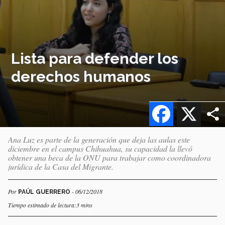
Lista para defender los
derechos humanos
Facebook
X
Ana Luz es parte de la generación que deja las aulas este
diciembre en el campus Chihuahua, su capacidad la llevó
obtener una beca de la ONU para trabajar como coordinadora
jurídica de la Casa del Migrante.
Por
- 06/12/2018
PAÚL GUERRERO
Tiempo estimado de lectura:3 mins