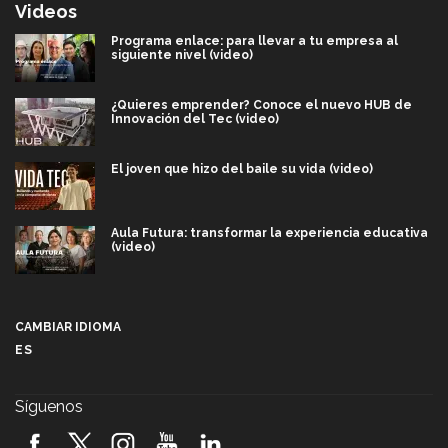
Videos
Programa enlace: para llevar a tu empresa al
siguiente nivel (video)
¿Quieres emprender? Conoce el nuevo HUB de
Innovación del Tec (video)
El joven que hizo del baile su vida (video)
Aula Futura: transformar la experiencia educativa
(video)
Más que un festival cultural: así es la magia de
VIBRART 2026 (video)
CAMBIAR IDIOMA
ES
Javier Guzmán: investigación con impacto social
(video)
Síguenos
¡México, en el top del mundial de robótica FIRST
2026! (video)