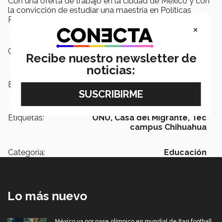
Con una oferta de trabajo en la ciudad de México y con
la convicción de estudiar una maestría en Políticas
Públicas, es una digna representante de su generación.
×
Campus:
Chihuahua
Recibe nuestro newsletter de
noticias:
Escuelas:
Ciencias Sociales y Gobierno
Etiquetas:
ONU,
Casa del Migrante,
Tec
campus Chihuahua
Categoría:
Educación
Lo más nuevo
México va por pase olímpico en mundial de flag football