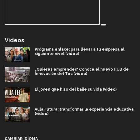
Videos
Programa enlace: para llevar a tu empresa al
siguiente nivel (video)
¿Quieres emprender? Conoce el nuevo HUB de
Innovación del Tec (video)
El joven que hizo del baile su vida (video)
Aula Futura: transformar la experiencia educativa
(video)
Más que un festival cultural: así es la magia de
VIBRART 2026 (video)
CAMBIAR IDIOMA