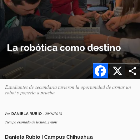
La robótica como destino
Facebook
X
Estudiantes de secundaria tuvieron la oportunidad de armar un
robot y ponerlo a prueba
Por
- 20/04/2018
DANIELA RUBIO
Tiempo estimado de lectura:2 mins
Daniela Rubio | Campus Chihuahua