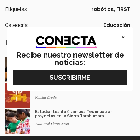
Etiquetas:
robótica,
FIRST
Categoría:
Educación
×
Notas Relacionadas
Recibe nuestro newsletter de
En la ONU: mexicana y EXATEC representó en
noticias:
Nueva York a la juventud
Loretta Mariaud y Carlos González
Entre miles: mexicana gana beca de maestría
Erasmus Mundus LIVE
Natalia Croda
Estudiantes de 5 campus Tec impulsan
proyectos en la Sierra Tarahumara
Juan José Flores Nava