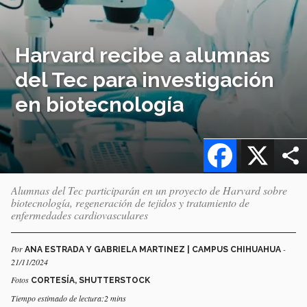
Harvard recibe a alumnas
del Tec para investigación
en biotecnología
Facebook
X
Alumnas del Tec participarán en un proyecto de Harvard sobre
biotecnología, regeneración de tejidos y tratamiento de
enfermedades cardiovasculares
Por
-
ANA ESTRADA Y GABRIELA MARTINEZ | CAMPUS CHIHUAHUA
21/11/2024
Fotos
CORTESÍA, SHUTTERSTOCK
Tiempo estimado de lectura:2 mins