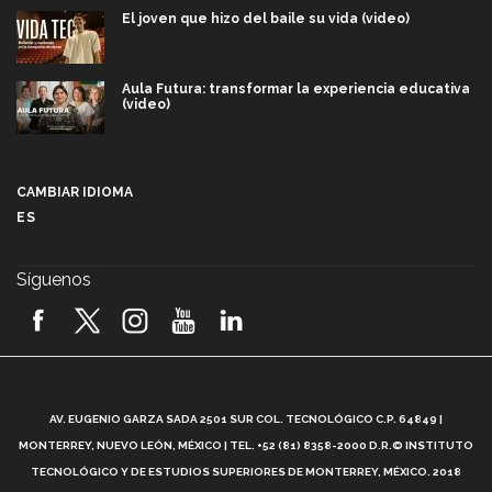
El joven que hizo del baile su vida (video)
Aula Futura: transformar la experiencia educativa
(video)
Más que un festival cultural: así es la magia de
VIBRART 2026 (video)
CAMBIAR IDIOMA
ES
Javier Guzmán: investigación con impacto social
(video)
Síguenos
¡México, en el top del mundial de robótica FIRST
2026! (video)
Vida Tec: Pasión, disciplina y básquetbol, con Gael
Adame (video)
A
AV. EUGENIO GARZA SADA 2501 SUR COL. TECNOLÓGICO C.P. 64849 |
L
¿Cómo es el Modelo Educativo Tec? (video)
MONTERREY, NUEVO LEÓN, MÉXICO | TEL. +52 (81) 8358-2000 D.R.© INSTITUTO
TECNOLÓGICO Y DE ESTUDIOS SUPERIORES DE MONTERREY, MÉXICO. 2018