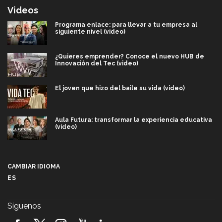
Videos
Programa enlace: para llevar a tu empresa al
siguiente nivel (video)
¿Quieres emprender? Conoce el nuevo HUB de
Innovación del Tec (video)
El joven que hizo del baile su vida (video)
Aula Futura: transformar la experiencia educativa
(video)
Más que un festival cultural: así es la magia de
VIBRART 2026 (video)
CAMBIAR IDIOMA
ES
Javier Guzmán: investigación con impacto social
(video)
Síguenos
¡México, en el top del mundial de robótica FIRST
2026! (video)