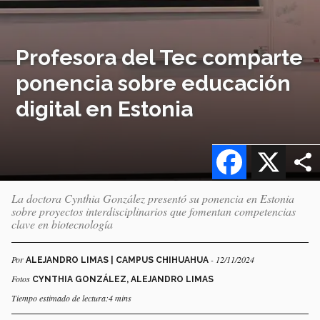
Profesora del Tec comparte
ponencia sobre educación
digital en Estonia
Facebook
X
La doctora Cynthia González presentó su ponencia en Estonia
sobre proyectos interdisciplinarios que fomentan competencias
clave en biotecnología
Por
- 12/11/2024
ALEJANDRO LIMAS | CAMPUS CHIHUAHUA
Fotos
CYNTHIA GONZÁLEZ, ALEJANDRO LIMAS
Tiempo estimado de lectura:4 mins