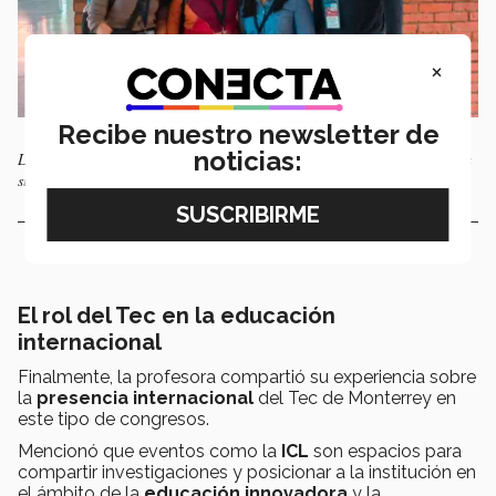
×
Recibe nuestro newsletter de
noticias:
La presencia del Tec de Monterrey en congresos internacionales refuerza
su liderazgo en educación. Foto: Cynthia González.
El rol del Tec en la educación
internacional
Finalmente, la profesora compartió su experiencia sobre
la
presencia internacional
del Tec de Monterrey en
este tipo de congresos.
Mencionó que eventos como la
ICL
son espacios para
compartir investigaciones y posicionar a la institución en
el ámbito de la
educación innovadora
y la