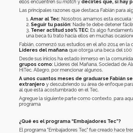
ellos encuentren su
match
y
decirles que, si hay 
Las principales razones que destaca Fabián para alg
Amar al Tec
: Nosotros amamos esta escuela y
Seguir tu pasión
: Nadie te debe detener fácil
Tener actitud 100% TEC
: Es algo fundamenta
una beca tú trato hacía ellos en muchas ocasione
Fabián, comenzó sus estudios en el año 2014 en la ca
Líderes del mañana
que otorga una beca del 100 
Desde sus inicios ha estado inmerso en la comunida
grupos como
: Lideres del Mañana, Sociedad de A
HiTec, Allegro, por mencionar algunos.
A unos cuantos meses de graduarse Fabián se
extranjero
y descubriendo su área de enfoque para
al que está acostumbrado en el Tec.
Agregue la siguiente parte como contexto, para aqu
programa
¿Qué es el programa “Embajadores Tec”?
El programa "Embajadores Tec" fue creado hace tres 