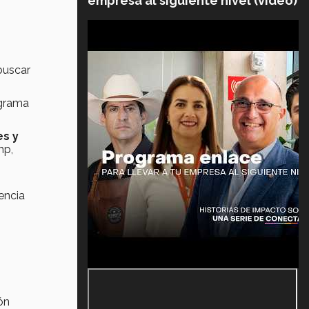
empresa al siguiente nivel (video)
buscar
ograma
es y
mp,
encia
ón