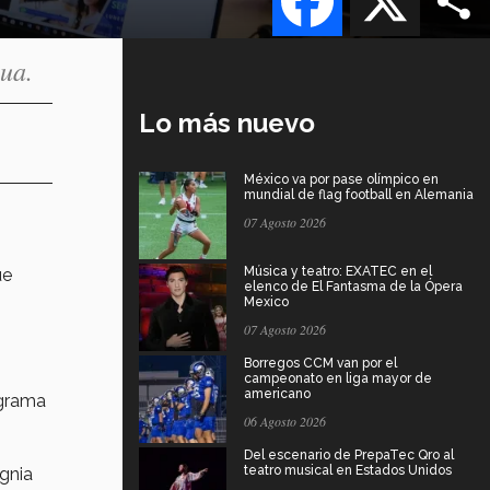
ua.
Lo más nuevo
México va por pase olímpico en
mundial de flag football en Alemania
07 Agosto 2026
Música y teatro: EXATEC en el
ue
elenco de El Fantasma de la Ópera
Mexico
07 Agosto 2026
Borregos CCM van por el
campeonato en liga mayor de
americano
ograma
06 Agosto 2026
Del escenario de PrepaTec Qro al
teatro musical en Estados Unidos
gnia