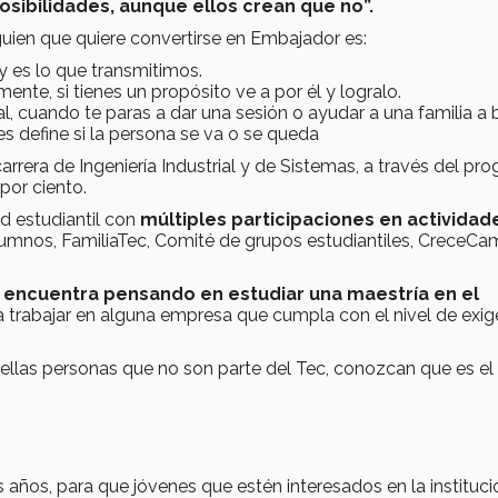
posibilidades, aunque ellos crean que no”.
uien que quiere convertirse en Embajador es:
 es lo que transmitimos.
mente, si tienes un propósito ve a por él y logralo.
l, cuando te paras a dar una sesión o ayudar a una familia a 
s define si la persona se va o se queda
rrera de Ingeniería Industrial y de Sistemas, a través del pr
por ciento.
d estudiantil con
múltiples participaciones
en actividad
lumnos, FamiliaTec, Comité de grupos estudiantiles, CreceCa
 encuentra pensando en estudiar una maestría en el
 trabajar en alguna empresa que cumpla con el nivel de exig
ellas personas que no son parte del Tec, conozcan que es el
años, para que jóvenes que estén interesados en la instituci