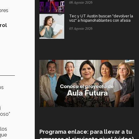
06 Agosto 2026
ores
Tec y UT Austin buscan "devolver la
voz" a hispanohablantes con afasia
rol
05 Agosto 2026
os
i
loso”
llos
Programa enlace: para llevar a tu
que