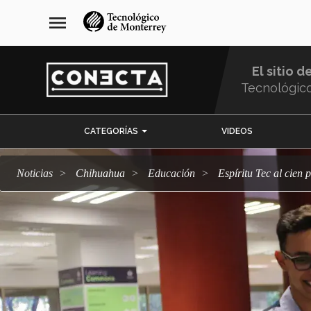
Pasar
navegación
menu
al
principal
contenido
principal
El sitio d
Tecnológic
Menu
CATEGORÍAS
VIDEOS
Comunidad
Noticias
Chihuahua
Educación
Espíritu Tec al cien 