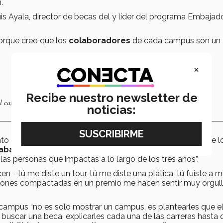
.
s Ayala, director de becas del y líder del programa Embajad
orque creo que los
colaboradores
de cada campus son un
×
Recibe nuestro newsletter de
del campus Chihuahua
noticias:
nto especial en su carrera “tengo muchos
sentimientos
de l
rabajo
, todo el
cariño
y personas que conoces, pues los
las personas que impactas a lo largo de los tres años”.
 - tú me diste un tour, tú me diste una plática, tú fuiste a m
ociones compactadas en un premio me hacen sentir muy orgul
 campus “no es solo mostrar un campus, es plantearles que e
 buscar una beca, explicarles cada una de las carreras hasta 