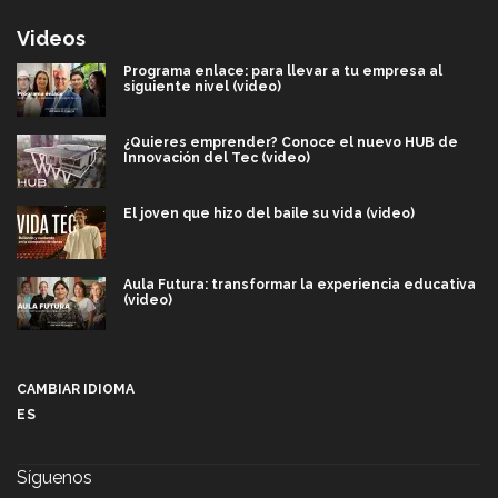
Videos
Programa enlace: para llevar a tu empresa al
siguiente nivel (video)
¿Quieres emprender? Conoce el nuevo HUB de
Innovación del Tec (video)
El joven que hizo del baile su vida (video)
Aula Futura: transformar la experiencia educativa
(video)
Más que un festival cultural: así es la magia de
VIBRART 2026 (video)
CAMBIAR IDIOMA
ES
Javier Guzmán: investigación con impacto social
(video)
Síguenos