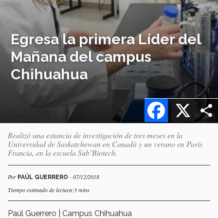
Egresa la primera Líder del
Mañana del campus
Chihuahua
Facebook
X
Realizó una estancia de investigación de tres meses en la
Universidad de Saskatchewan en Canadá y un verano en París
Francia, en la escuela Sub’Biotech.
Por
- 07/12/2018
PAÚL GUERRERO
Tiempo estimado de lectura:3 mins
Paúl Guerrero | Campus Chihuahua