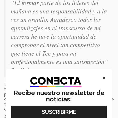
“El formar parte de los líderes del
mañana es una responsabilidad y a la
vez un orgullo. Agradezco todos los
aprendizajes en el transcurso de mi
carrera he tuve la oportunidad de
comprobar el nivel tan competitivo
que tiene el Tec y para mi
profesionalmente es una satisfacción”
finalizó.
×
En octavo semestre y gracias a la convocatoria para
formar parte del programa Mitacs Globalink enfocado
Recibe nuestro newsletter de
principalmente a la Biotecnología, obtuvo la
noticias:
oportunidad de realizar una estancia de investigación de
tres meses en la Universidad de Saskatchewan en
Canadá.
Ahí desarrollo un proyecto que buscaba rastrear los