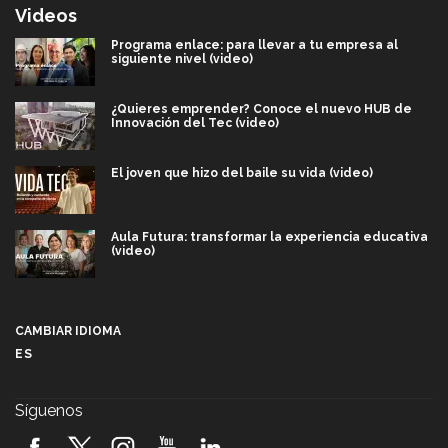
Videos
Programa enlace: para llevar a tu empresa al
siguiente nivel (video)
¿Quieres emprender? Conoce el nuevo HUB de
Innovación del Tec (video)
El joven que hizo del baile su vida (video)
Aula Futura: transformar la experiencia educativa
(video)
Más que un festival cultural: así es la magia de
VIBRART 2026 (video)
CAMBIAR IDIOMA
ES
Javier Guzmán: investigación con impacto social
(video)
Síguenos
¡México, en el top del mundial de robótica FIRST
2026! (video)