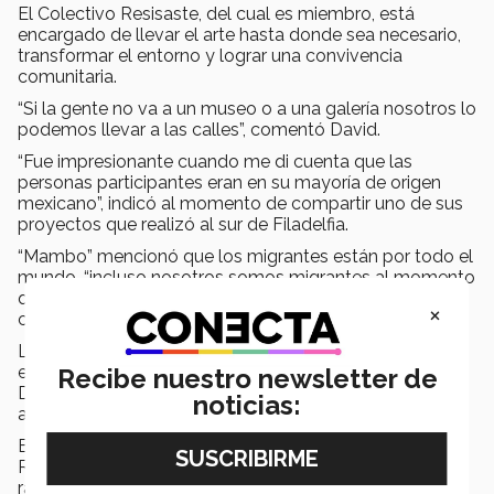
El Colectivo Resisaste, del cual es miembro, está
encargado de llevar el arte hasta donde sea necesario,
transformar el entorno y lograr una convivencia
comunitaria.
“Si la gente no va a un museo o a una galería nosotros lo
podemos llevar a las calles”, comentó David.
“Fue impresionante cuando me di cuenta que las
personas participantes eran en su mayoría de origen
mexicano”, indicó al momento de compartir uno de sus
proyectos que realizó al sur de Filadelfia.
“Mambo” mencionó que los migrantes están por todo el
mundo, “incluso nosotros somos migrantes al momento
que buscamos mejorar nuestra calidad de vida en una
×
ciudad más desarrollada que en la que nacimos”.
La jornada de concientización continuó con la
elaboración de un mural, el cual fue coordinado por
Recibe nuestro newsletter de
David “Mambo” Flores, y que pretende ser un homenaje
noticias:
a la comunidad migrante en la ciudad.
El mural tiene como base la imagen de Denis Arturo
Rodríguez, migrante de Honduras y que desde 2017
radica en Chihuahua, ciudad donde encontró el amor y