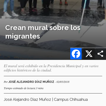
Crean mural sobre los
migrantes
Facebook
X
El mural será exhibido en la Presidencia Municipal y en varios
edificios históricos de la ciudad.
Por
- 02/05/2018
JOSÉ ALEJANDRO DÍAZ MUÑOZ
Tiempo estimado de lectura:3 mins
José Alejandro Díaz Muñoz | Campus Chihuahua