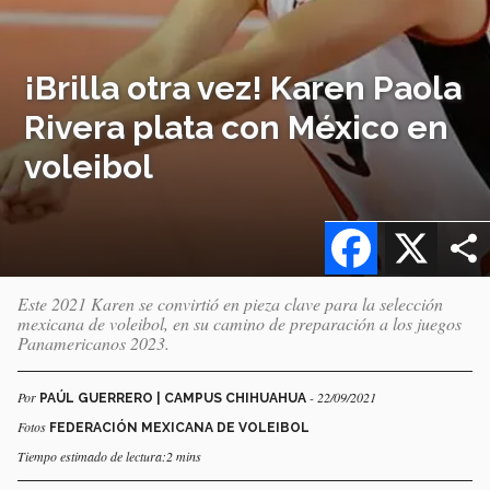
¡Brilla otra vez! Karen Paola
Rivera plata con México en
voleibol
Facebook
X
Este 2021 Karen se convirtió en pieza clave para la selección
mexicana de voleibol, en su camino de preparación a los juegos
Panamericanos 2023.
Por
- 22/09/2021
PAÚL GUERRERO | CAMPUS CHIHUAHUA
Fotos
FEDERACIÓN MEXICANA DE VOLEIBOL
Tiempo estimado de lectura:2 mins