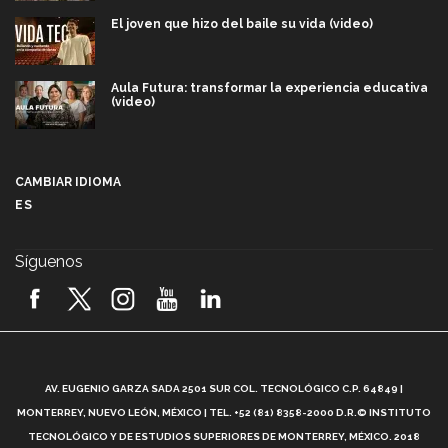
El joven que hizo del baile su vida (video)
Aula Futura: transformar la experiencia educativa
(video)
Más que un festival cultural: así es la magia de
VIBRART 2026 (video)
CAMBIAR IDIOMA
ES
Javier Guzmán: investigación con impacto social
(video)
Síguenos
¡México, en el top del mundial de robótica FIRST
2026! (video)
Vida Tec: Pasión, disciplina y básquetbol, con Gael
Adame (video)
A
AV. EUGENIO GARZA SADA 2501 SUR COL. TECNOLÓGICO C.P. 64849 |
L
¿Cómo es el Modelo Educativo Tec? (video)
MONTERREY, NUEVO LEÓN, MÉXICO | TEL. +52 (81) 8358-2000 D.R.© INSTITUTO
TECNOLÓGICO Y DE ESTUDIOS SUPERIORES DE MONTERREY, MÉXICO. 2018