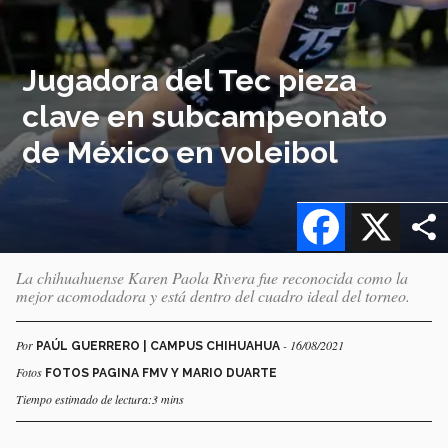
Jugadora del Tec pieza
clave en subcampeonato
de México en voleibol
Facebook
X
La chihuahuense Karen Paola Rivera fue reconocida como la
mejor acomodadora y está dentro del cuadro ideal del torneo.
Por
- 16/08/2021
PAÚL GUERRERO | CAMPUS CHIHUAHUA
Fotos
FOTOS PAGINA FMV Y MARIO DUARTE
Tiempo estimado de lectura:3 mins