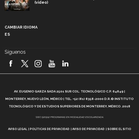
(video)
Más que un festival cultural: así es la magia de
VIBRART 2026 (video)
CAMBIAR IDIOMA
ES
Javier Guzmán: investigación con impacto social
(video)
Síguenos
¡México, en el top del mundial de robótica FIRST
2026! (video)
Vida Tec: Pasión, disciplina y básquetbol, con Gael
Adame (video)
A
AV. EUGENIO GARZA SADA 2501 SUR COL. TECNOLÓGICO C.P. 64849 |
L
¿Cómo es el Modelo Educativo Tec? (video)
MONTERREY, NUEVO LEÓN, MÉXICO | TEL. +52 (81) 8358-2000 D.R.© INSTITUTO
TECNOLÓGICO Y DE ESTUDIOS SUPERIORES DE MONTERREY, MÉXICO. 2018
Vida Tec: Feminismo e Inteligencia Artificial, Paola
*DEC-520912 PROGRAMAS EN MODALIDAD ESCOLARIZADA.
Ricaurte (video)
AVISO LEGAL
POLÍTICAS DE PRIVACIDAD
AVISO DE PRIVACIDAD
SOBRE EL SITIO