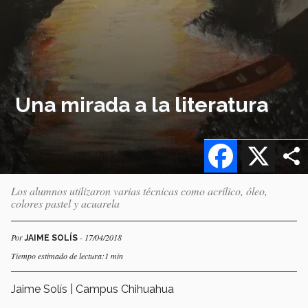
Una mirada a la literatura
Facebook
X
Los alumnos utilizaron varias técnicas como acrílico, óleo,
colores pastel y acuarela
Por
- 17/04/2018
JAIME SOLÍS
Tiempo estimado de lectura:1 min
Jaime Solís | Campus Chihuahua