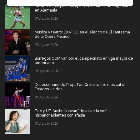
México va por pase olímpico en mundial de flag football
en Alemania
07 Agosto 2026
Música y teatro: EXATEC en el elenco de El Fantasma
de la Ópera México
07 Agosto 2026
Borregos CCM van por el campeonato en liga mayor de
americano
06 Agosto 2026
Del escenario de PrepaTec Qro al teatro musical en
Estados Unidos
06 Agosto 2026
Tec y UT Austin buscan "devolver la voz" a
hispanohablantes con afasia
05 Agosto 2026