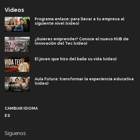
Videos
Programa enlace: para llevar a tu empresa al
siguiente nivel (video)
¿Quieres emprender? Conoce el nuevo HUB de
Innovación del Tec (video)
El joven que hizo del baile su vida (video)
Aula Futura: transformar la experiencia educativa
(video)
Más que un festival cultural: así es la magia de
VIBRART 2026 (video)
CAMBIAR IDIOMA
ES
Javier Guzmán: investigación con impacto social
(video)
Síguenos
¡México, en el top del mundial de robótica FIRST