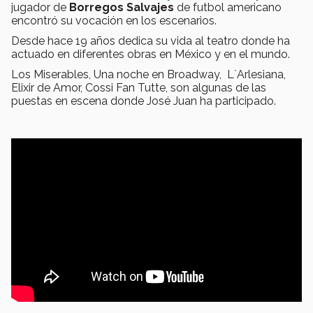
jugador de
Borregos Salvajes
de futbol americano
encontró su vocación en los escenarios.
Desde hace 19 años dedica su vida al teatro donde ha
actuado en diferentes obras en México y en el mundo.
Los Miserables,
Una noche en Broadway, L`Arlesiana,
Elixir de Amor, Cossi Fan Tutte, son algunas de las
puestas en escena donde José Juan ha participado.