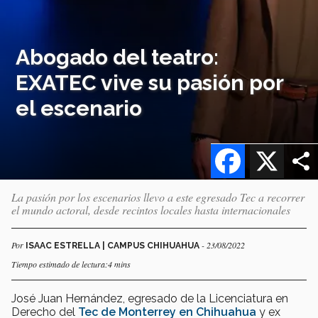
Abogado del teatro:
EXATEC vive su pasión por
el escenario
Facebook
X
La pasión por los escenarios llevo a este egresado Tec a recorrer
el mundo actoral, desde recintos locales hasta internacionales
Por
- 23/08/2022
ISAAC ESTRELLA | CAMPUS CHIHUAHUA
Tiempo estimado de lectura:4 mins
José Juan Hernández, egresado de la Licenciatura en
Derecho del
Tec de Monterrey en Chihuahua
y ex