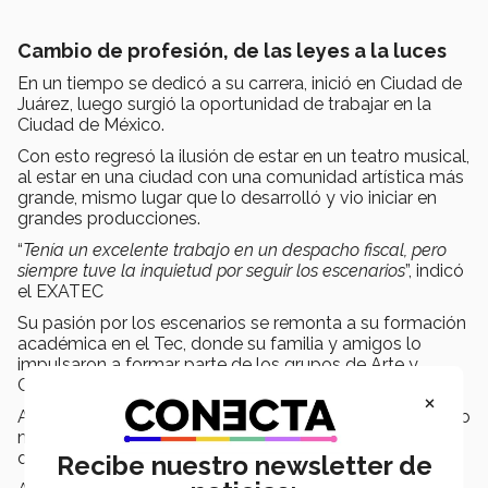
Cambio de profesión, de las leyes a la luces
En un tiempo se dedicó a su carrera, inició en Ciudad de
Juárez, luego surgió la oportunidad de trabajar en la
Ciudad de México.
Con esto regresó la ilusión de estar en un teatro musical,
al estar en una ciudad con una comunidad artística más
grande, mismo lugar que lo desarrolló y vio iniciar en
grandes producciones.
“
Tenía un excelente trabajo en un despacho fiscal, pero
siempre tuve la inquietud por seguir los escenarios
”, indicó
el EXATEC
Su pasión por los escenarios se remonta a su formación
académica en el Tec, donde su familia y amigos lo
impulsaron a formar parte de los grupos de
Arte y
Cultura.
×
Ahí tuvo la oportunidad de formar parte del espectáculo
musical del campus, Allegro, donde
vivió la experiencia
de estar en los escenarios.
Recibe nuestro newsletter de