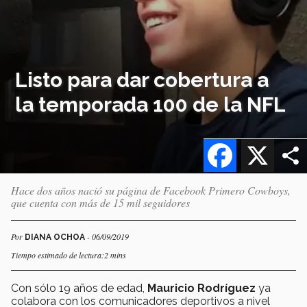
Listo para dar cobertura a
la temporada 100 de la NFL
Facebook
X
Hace dos años nació su página de Facebook Primero Cowboys,
que cuenta con más de 15 mil seguidores
Por
- 06/09/2019
DIANA OCHOA
Tiempo estimado de lectura:2 mins
Con sólo 19 años de edad,
Mauricio Rodríguez
ya
colabora con los comunicadores deportivos a nivel