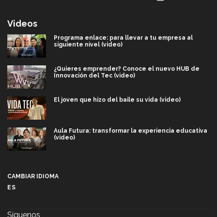
Videos
Programa enlace: para llevar a tu empresa al
siguiente nivel (video)
¿Quieres emprender? Conoce el nuevo HUB de
Innovación del Tec (video)
El joven que hizo del baile su vida (video)
Aula Futura: transformar la experiencia educativa
(video)
Más que un festival cultural: así es la magia de
VIBRART 2026 (video)
CAMBIAR IDIOMA
ES
Javier Guzmán: investigación con impacto social
(video)
Síguenos