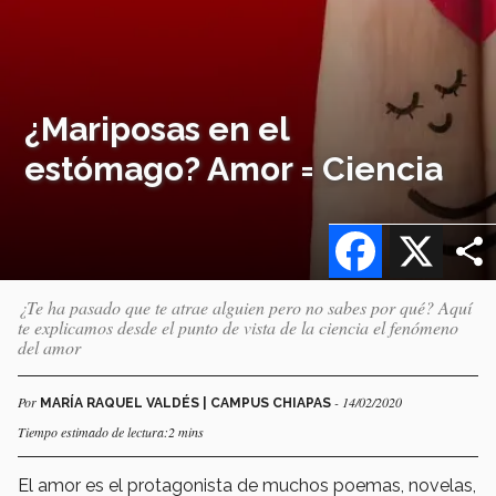
¿Mariposas en el
estómago? Amor = Ciencia
Facebook
X
¿Te ha pasado que te atrae alguien pero no sabes por qué? Aquí
te explicamos desde el punto de vista de la ciencia el fenómeno
del amor
Por
- 14/02/2020
MARÍA RAQUEL VALDÉS | CAMPUS CHIAPAS
Tiempo estimado de lectura:2 mins
El amor es el protagonista de muchos poemas, novelas,