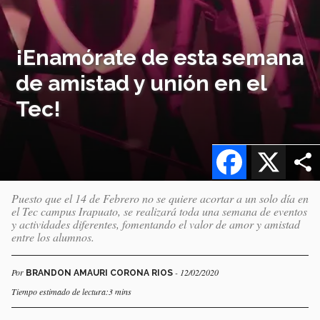
¡Enamórate de esta semana
de amistad y unión en el
Tec!
Facebook
X
Puesto que el 14 de Febrero no se quiere acortar a un solo día en
el Tec campus Irapuato, se realizará toda una semana de eventos
y actividades diferentes, fomentando el valor de amor y amistad
entre los alumnos.
Por
- 12/02/2020
BRANDON AMAURI CORONA RIOS
Tiempo estimado de lectura:3 mins