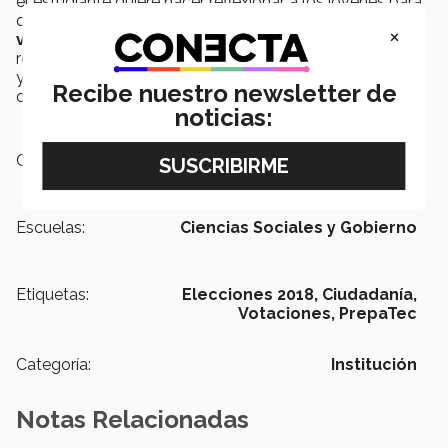
el estudiante quiere hacer reflexionar a los jóvenes para
que no dejen pasar la oportunidad de participar en la
×
vigilancia de las próximas elecciones
, siendo
responsabilidad de todos exigir la rendición de cuentas
y que en México se erradique el alto índice de
Recibe nuestro newsletter de
corrupción.
noticias:
Campus:
Chiapas
Escuelas:
Ciencias Sociales y Gobierno
Etiquetas:
Elecciones 2018,
Ciudadanía,
Votaciones,
PrepaTec
Categoría:
Institución
Notas Relacionadas