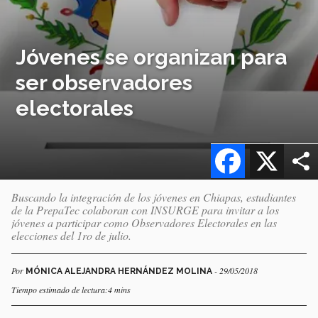
Jóvenes se organizan para
ser observadores
electorales
Facebook
X
Buscando la integración de los jóvenes en Chiapas, estudiantes
de la PrepaTec colaboran con INSURGE para invitar a los
jóvenes a participar como Observadores Electorales en las
elecciones del 1ro de julio.
Por
- 29/05/2018
MÓNICA ALEJANDRA HERNÁNDEZ MOLINA
Tiempo estimado de lectura:4 mins