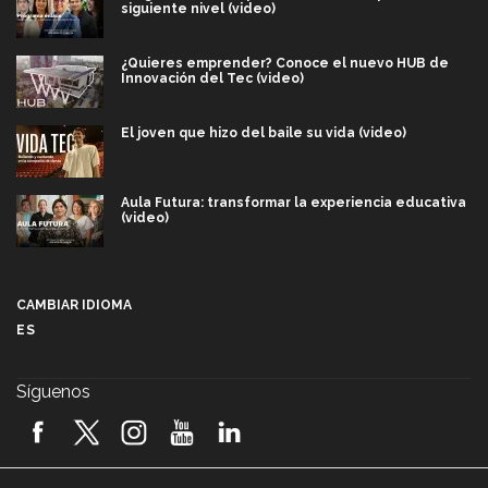
siguiente nivel (video)
¿Quieres emprender? Conoce el nuevo HUB de
Innovación del Tec (video)
El joven que hizo del baile su vida (video)
Aula Futura: transformar la experiencia educativa
(video)
Más que un festival cultural: así es la magia de
VIBRART 2026 (video)
CAMBIAR IDIOMA
ES
Javier Guzmán: investigación con impacto social
(video)
Síguenos
¡México, en el top del mundial de robótica FIRST
2026! (video)
Vida Tec: Pasión, disciplina y básquetbol, con Gael