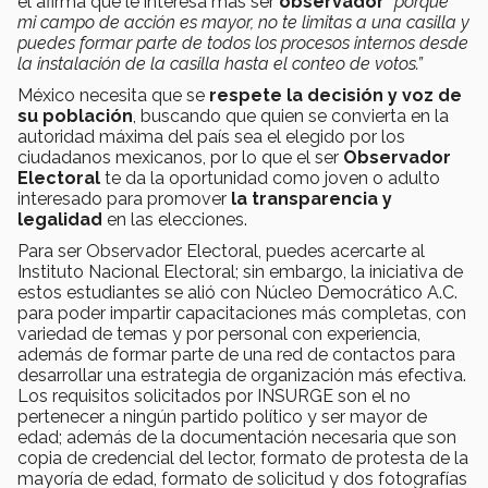
él afirma que le interesa más ser
observador
“porque
mi campo de acción es mayor, no te limitas a una casilla y
puedes formar parte de todos los procesos internos desde
la instalación de la casilla hasta el conteo de votos.”
México necesita que se
respete la decisión y voz de
su población
, buscando que quien se convierta en la
autoridad máxima del país sea el elegido por los
ciudadanos mexicanos, por lo que el ser
Observador
Electoral
te da la oportunidad como joven o adulto
interesado para promover
la transparencia y
legalidad
en las elecciones.
Para ser Observador Electoral, puedes acercarte al
Instituto Nacional Electoral; sin embargo, la iniciativa de
estos estudiantes se alió con Núcleo Democrático A.C.
para poder impartir capacitaciones más completas, con
variedad de temas y por personal con experiencia,
además de formar parte de una red de contactos para
desarrollar una estrategia de organización más efectiva.
Los requisitos solicitados por INSURGE son el no
pertenecer a ningún partido político y ser mayor de
edad; además de la documentación necesaria que son
copia de credencial del lector, formato de protesta de la
mayoría de edad, formato de solicitud y dos fotografías