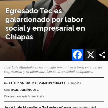
Egresado Tec es
galardonado por labor
social y empresarial en
Chiapas
Facebook
X
José Luis Mandiola es reconocido por su trayectoria en el sector
empresarial y su labor altruista en la sociedad chiapaneca
Por
- 31/03/2023
RAÚL DOMÍNGUEZ | CAMPUS CHIAPAS
Fotos
RAÚL DOMÍNGUEZ
Tiempo estimado de lectura:3 mins
José Luis Mandiola Totoricagüena
, egresado del