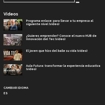
Videos
Programa enlace: para llevar a tu empresa al
siguiente nivel (video)
¿Quieres emprender? Conoce el nuevo HUB de
Innovación del Tec (video)
El joven que hizo del baile su vida (video)
Aula Futura: transformar la experiencia educativa
(video)
Más que un festival cultural: así es la magia de
VIBRART 2026 (video)
CAMBIAR IDIOMA
ES
Javier Guzmán: investigación con impacto social
(video)