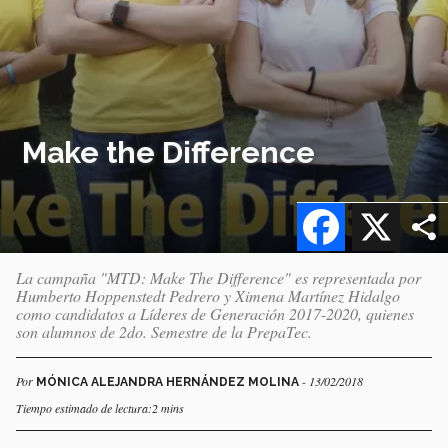
Make the Difference
Facebook
X
La campaña "MTD: Make The Difference" es representada por
Humberto Hoppenstedt Pedrero y Ximena Martínez Hidalgo
como candidatos a Líderes de Generación 2017-2020, quienes
son alumnos de 2do. Semestre de la PrepaTec.
Por
- 13/02/2018
MÓNICA ALEJANDRA HERNÁNDEZ MOLINA
Tiempo estimado de lectura:2 mins