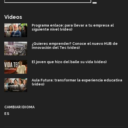
Videos
Programa enlace: para llevar a tu empresa al
siguiente nivel (video)
¿Quieres emprender? Conoce el nuevo HUB de
Innovación del Tec (video)
El joven que hizo del baile su vida (video)
Aula Futura: transformar la experiencia educativa
(video)
Más que un festival cultural: así es la magia de
VIBRART 2026 (video)
CAMBIAR IDIOMA
ES
Javier Guzmán: investigación con impacto social
(video)