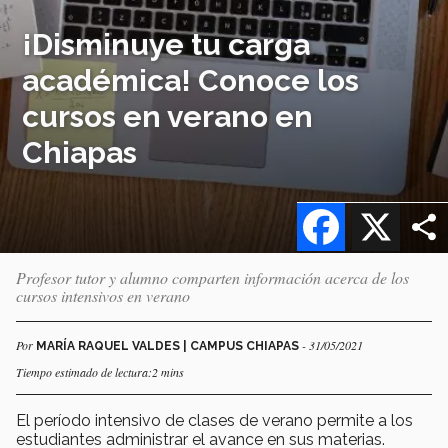
¡Disminuye tu carga
académica! Conoce los
cursos en verano en
Chiapas
Facebook
X
Profesor tutor y alumno comparten información acerca de los
cursos intensivos en verano
Por
- 31/05/2021
MARÍA RAQUEL VALDES | CAMPUS CHIAPAS
Tiempo estimado de lectura:2 mins
El período intensivo de clases de verano permite a los
estudiantes administrar el avance en sus materias.