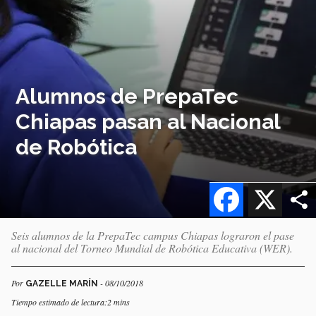
Alumnos de PrepaTec
Chiapas pasan al Nacional
de Robótica
Facebook
X
Seis alumnos de la PrepaTec campus Chiapas lograron el pase
al nacional del Torneo Mundial de Robótica Educativa (WER).
Por
- 08/10/2018
GAZELLE MARÍN
Tiempo estimado de lectura:2 mins