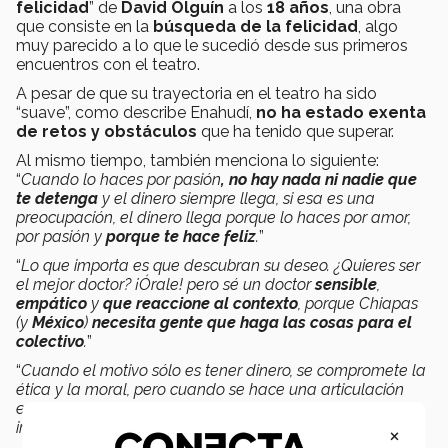
felicidad
” de
David Olguín
a los
18 años
, una obra
que consiste en la
búsqueda de la felicidad
, algo
muy parecido a lo que le sucedió desde sus primeros
encuentros con el teatro.
A pesar de que su trayectoria en el teatro ha sido
“suave”, como describe Enahudí,
no ha estado exenta
de retos y obstáculos
que ha tenido que superar.
Al mismo tiempo, también menciona lo siguiente:
“
Cuando lo haces por pasión
, no hay nada ni nadie que
te detenga
y el dinero siempre llega, si esa es una
preocupación, el dinero llega porque lo haces por amor,
por pasión y
porque te hace feliz
.
”
“
Lo que importa es que descubran su deseo. ¿Quieres ser
el mejor doctor? ¡Órale! pero sé un doctor
sensible
,
empático
y
que reaccione al contexto
, porque Chiapas
(y
México
)
necesita gente que haga las cosas para el
colectivo
.
”
“
Cuando el motivo sólo es tener dinero, se compromete la
ética y la moral, pero cuando se hace una articulación
entre el deseo y el dinero, el dinero no será un
impedimento, siempre habrá formas.
”
×