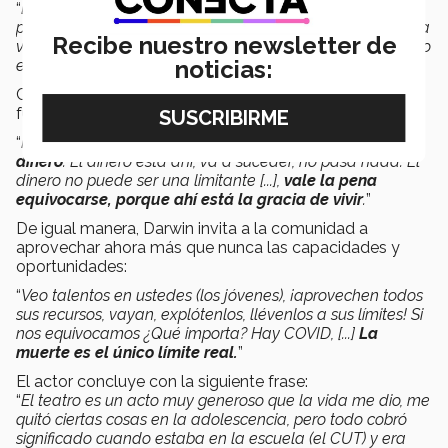
“
Es cuestión de darle espacio al deseo, examinarse
profundamente, pero hay que trabajar, no como castigo, a
Recibe nuestro newsletter de
veces las puertas se abren, pero se abren porque tu deseo
noticias:
está ahí.
”
Castillo López menciona que el apoyo de la familia es
fundamental, sobretodo el apoyo emocional.
“
Para mí
las emociones son más importantes que el
dinero
. El dinero está ahí, va a suceder, no pasa nada. El
dinero no puede ser una limitante [...],
vale la pena
equivocarse, porque ahí está la gracia de vivir
.
”
De igual manera, Darwin invita a la comunidad a
aprovechar ahora más que nunca las capacidades y
oportunidades:
“
Veo talentos en ustedes (los jóvenes), ¡aprovechen todos
sus recursos, vayan, explótenlos, llévenlos a sus límites! Si
nos equivocamos ¿Qué importa? Hay COVID, [...]
La
muerte es el único límite real.
”
El actor concluye con la siguiente frase:
“
El teatro es un acto muy generoso que la vida me dio, me
quitó ciertas cosas en la adolescencia, pero todo cobró
significado cuando estaba en la escuela (el CUT) y era