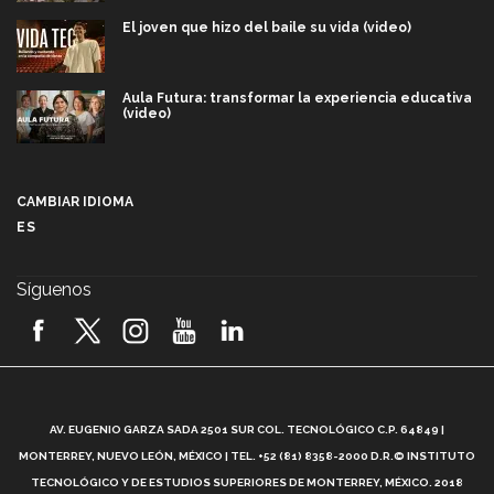
El joven que hizo del baile su vida (video)
Aula Futura: transformar la experiencia educativa
(video)
Más que un festival cultural: así es la magia de
VIBRART 2026 (video)
CAMBIAR IDIOMA
ES
Javier Guzmán: investigación con impacto social
(video)
Síguenos
¡México, en el top del mundial de robótica FIRST
2026! (video)
Vida Tec: Pasión, disciplina y básquetbol, con Gael
Adame (video)
A
AV. EUGENIO GARZA SADA 2501 SUR COL. TECNOLÓGICO C.P. 64849 |
L
¿Cómo es el Modelo Educativo Tec? (video)
MONTERREY, NUEVO LEÓN, MÉXICO | TEL. +52 (81) 8358-2000 D.R.© INSTITUTO
TECNOLÓGICO Y DE ESTUDIOS SUPERIORES DE MONTERREY, MÉXICO. 2018