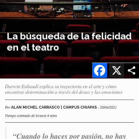
La búsqueda de la felicidad
en el teatro
Facebook
X
Darwin Enhaudí explica su trayectoria en el arte y cómo
encontrar determinación a través del deseo y las emociones
Por
- 28/04/2021
ALAN MICHEL CARRASCO | CAMPUS CHIAPAS
Tiempo estimado de lectura:4 mins
“Cuando lo haces por pasión, no hay