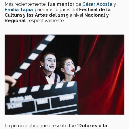
Más recientemente,
fue mentor
de
César Acosta
y
Emilia Tapia
, primeros lugares del
Festival de la
Cultura y las Artes del 2019
a nivel
Nacional y
Regional
, respectivamente.
La primera obra que presentó fue “
Dolores o la