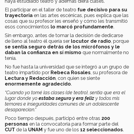
haya estudiado teatro y además diera clases.
El participar en el taller de teatro
fue decisivo para su
trayectoria
en las artes escénicas, pues explica que las
cosas que su profesor les enseñó y cómo les transmitió
esos conocimientos
lo marcó profundamente
.
Sin embargo, antes de tomar la decisión de dedicarse
de lleno al teatro él quería ser
locutor de radio
, porque
se sentía seguro detrás de los micrófonos y le
daban la confianza
en sí mismo
que normalmente no
tenía.
No fue hasta la universidad que se integró a un grupo de
teatro impartido por
Rebeca Rosales
, su profesora de
Lectura y Redacción
, con quien se siente
enormemente agradecido
.
“Cuando yo tomé las clases (de teatro), sentía que era el
lugar donde yo
estaba
seguro y era feliz
y todos mis
temores e inseguridades comunes de un adolescente
desaparecían.”
Poco tiempo después, participó entre otras
200
personas
en la convocatoria para formar parte del
CUT
de la
UNAM
y fue uno de los
12 seleccionados
.