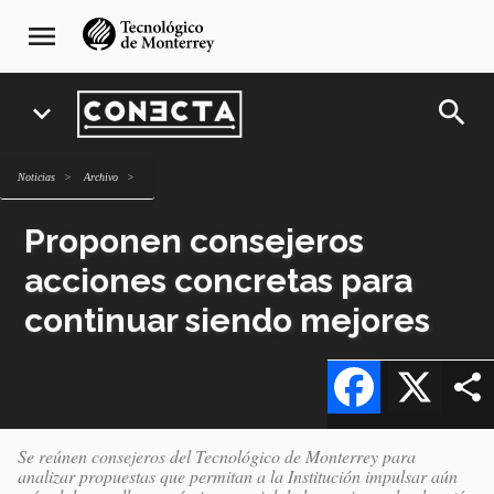
Pasar
navegación
menu
al
principal
contenido
principal
search
expand_more
Noticias
archivo
Proponen consejeros
acciones concretas para
continuar siendo mejores
Facebook
X
Se reúnen consejeros del Tecnológico de Monterrey para
analizar propuestas que permitan a la Institución impulsar aún