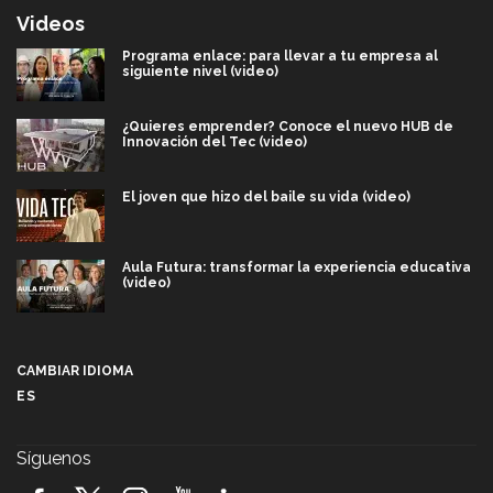
Videos
Programa enlace: para llevar a tu empresa al
siguiente nivel (video)
¿Quieres emprender? Conoce el nuevo HUB de
Innovación del Tec (video)
El joven que hizo del baile su vida (video)
Aula Futura: transformar la experiencia educativa
(video)
Más que un festival cultural: así es la magia de
VIBRART 2026 (video)
CAMBIAR IDIOMA
ES
Javier Guzmán: investigación con impacto social
(video)
Síguenos
¡México, en el top del mundial de robótica FIRST