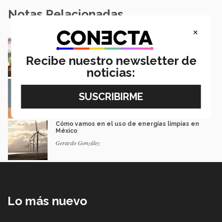
Notas Relacionadas
×
Dialogan sobre biodiversidad, energía y agua
en el norte del país
Recibe nuestro newsletter de
MARLENE GONZÁLEZ
noticias:
Elecciones en Brasil, la contienda entre Lula
y Bolsonaro
Emanuel Varela
Cómo vamos en el uso de energías limpias en
México
Gerardo González
Lo más nuevo