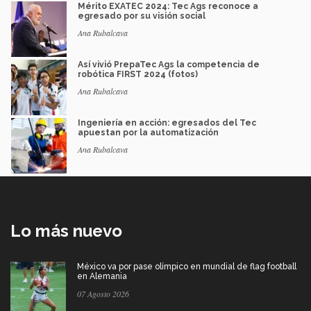
Mérito EXATEC 2024: Tec Ags reconoce a
egresado por su visión social
Ana Rubalcava
Así vivió PrepaTec Ags la competencia de
robótica FIRST 2024 (fotos)
Ana Rubalcava
Ingeniería en acción: egresados del Tec
apuestan por la automatización
Ana Rubalcava
Lo más nuevo
México va por pase olímpico en mundial de flag football
en Alemania
07 Agosto 2026