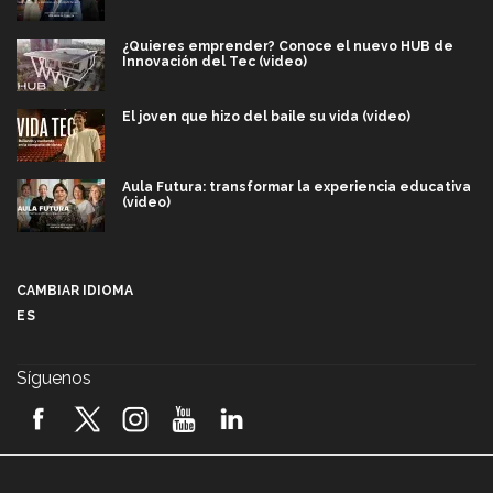
¿Quieres emprender? Conoce el nuevo HUB de
Innovación del Tec (video)
El joven que hizo del baile su vida (video)
Aula Futura: transformar la experiencia educativa
(video)
Más que un festival cultural: así es la magia de
VIBRART 2026 (video)
CAMBIAR IDIOMA
ES
Javier Guzmán: investigación con impacto social
(video)
Síguenos
¡México, en el top del mundial de robótica FIRST
2026! (video)
Vida Tec: Pasión, disciplina y básquetbol, con Gael
Adame (video)