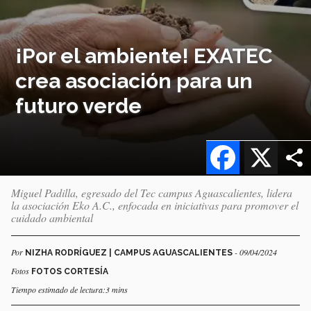
¡Por el ambiente! EXATEC
crea asociación para un
futuro verde
Facebook
X
Miguel Padilla, egresado del Tec campus Aguascalientes, lidera
la asociación Eko A.C., enfocada en iniciativas para promover el
cuidado ambiental
Por
- 09/04/2024
NIZHA RODRÍGUEZ | CAMPUS AGUASCALIENTES
Fotos
FOTOS CORTESÍA
Tiempo estimado de lectura:3 mins