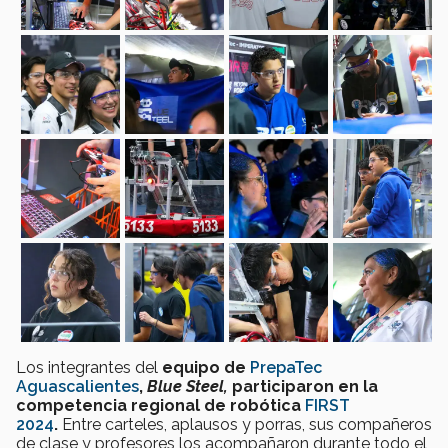
Los integrantes del
equipo de
PrepaTec
Aguascalientes
,
Blue Steel,
participaron en la
competencia regional de robótica
FIRST
2024
.
Entre carteles, aplausos y porras, sus compañeros
de clase y profesores los acompañaron durante todo el