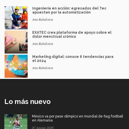
Ingeniería en acción: egresados del Tec
apuestan por la automatización
Ana Rubalcava
EXATEC crea plataforma de apoyo sobre el
dolor menstrual crónico
Ana Rubalcava
Marketing digital: conoce 6 tendencias para
el 2024
Ana Rubalcava
Lo más nuevo
México va por pase olímpico en mundial de flag football
en Alemania
07 Agosto 2026