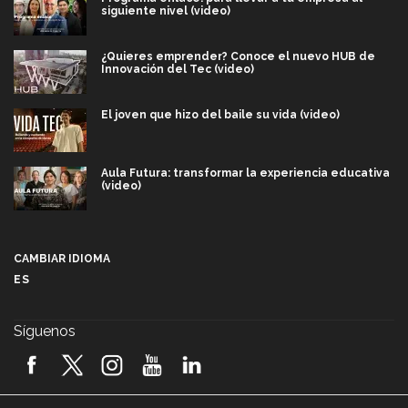
siguiente nivel (video)
¿Quieres emprender? Conoce el nuevo HUB de
Innovación del Tec (video)
El joven que hizo del baile su vida (video)
Aula Futura: transformar la experiencia educativa
(video)
Más que un festival cultural: así es la magia de
VIBRART 2026 (video)
CAMBIAR IDIOMA
ES
Javier Guzmán: investigación con impacto social
(video)
Síguenos
¡México, en el top del mundial de robótica FIRST
2026! (video)
Vida Tec: Pasión, disciplina y básquetbol, con Gael