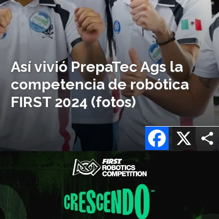
Así vivió PrepaTec Ags la
competencia de robótica
FIRST 2024 (fotos)
Facebook
X