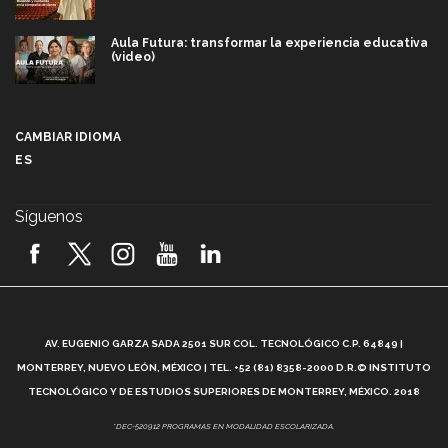
Aula Futura: transformar la experiencia educativa
(video)
Más que un festival cultural: así es la magia de
VIBRART 2026 (video)
CAMBIAR IDIOMA
ES
Javier Guzmán: investigación con impacto social
(video)
Síguenos
¡México, en el top del mundial de robótica FIRST
2026! (video)
Vida Tec: Pasión, disciplina y básquetbol, con Gael
Adame (video)
A
AV. EUGENIO GARZA SADA 2501 SUR COL. TECNOLÓGICO C.P. 64849 |
L
¿Cómo es el Modelo Educativo Tec? (video)
MONTERREY, NUEVO LEÓN, MÉXICO | TEL. +52 (81) 8358-2000 D.R.© INSTITUTO
TECNOLÓGICO Y DE ESTUDIOS SUPERIORES DE MONTERREY, MÉXICO. 2018
Vida Tec: Feminismo e Inteligencia Artificial, Paola
*DEC-520912 PROGRAMAS EN MODALIDAD ESCOLARIZADA.
Ricaurte (video)