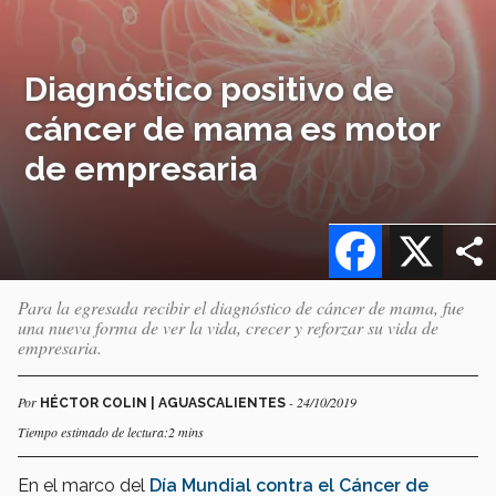
Diagnóstico positivo de
cáncer de mama es motor
de empresaria
Facebook
X
Para la egresada recibir el diagnóstico de cáncer de mama, fue
una nueva forma de ver la vida, crecer y reforzar su vida de
empresaria.
Por
- 24/10/2019
HÉCTOR COLIN | AGUASCALIENTES
Tiempo estimado de lectura:2 mins
En el marco del
Día Mundial contra el Cáncer de