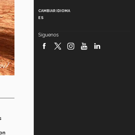
Más que un festival cultural: así es
la magia de VIBRART 2026 (video)
CAMBIAR IDIOMA
ES
Javier Guzmán: investigación con
impacto social (video)
Síguenos
¡México, en el top del mundial de
robótica FIRST 2026! (video)
Vida Tec: Pasión, disciplina y
básquetbol, con Gael Adame
(video)
¿Cómo es el Modelo Educativo
Tec? (video)
Vida Tec: Feminismo e Inteligencia
Artificial, Paola Ricaurte (video)
s
on