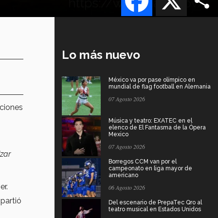
Lo más nuevo
México va por pase olímpico en
mundial de flag football en Alemania
07 Agosto 2026
nciones
Música y teatro: EXATEC en el
elenco de El Fantasma de la Ópera
Mexico
07 Agosto 2026
izar
Borregos CCM van por el
campeonato en liga mayor de
americano
er.
06 Agosto 2026
partió
Del escenario de PrepaTec Qro al
teatro musical en Estados Unidos