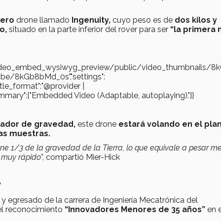
tero
drone llamado
Ingenuity,
cuyo peso es de
dos kilos y
o,
situado en la parte inferior del rover para ser
“la primera 
es/video_embed_wysiwyg_preview/public/video_thumbnails/8
u.be/8kGb8bMd_0s","settings":
"title_format":"@provider |
gs_summary":["Embedded Video (Adaptable, autoplaying)."]}
lador de gravedad,
este drone
estará volando en el pla
as muestras.
ene 1/3 de la gravedad de la Tierra, lo que equivale a pesar me
n muy rápido
”, compartió Mier-Hick
”
 y egresado de la carrera de Ingeniería Mecatrónica del
el reconocimiento
“Innovadores Menores de 35 años”
en e