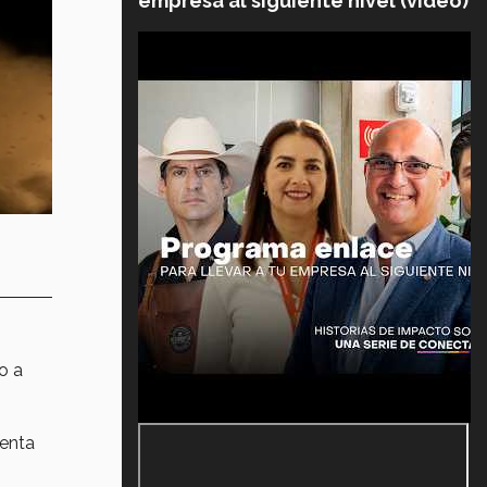
empresa al siguiente nivel (video)
o a
enta
.