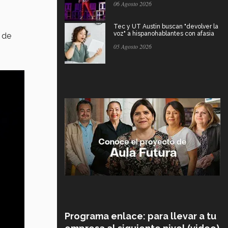
06 Agosto 2026
Tec y UT Austin buscan "devolver la
voz" a hispanohablantes con afasia
 de
05 Agosto 2026
Programa enlace: para llevar a tu