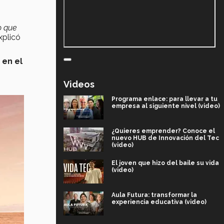
o que
xplicó
 en el
Videos
Programa enlace: para llevar a tu
empresa al siguiente nivel (video)
¿Quieres emprender? Conoce el
nuevo HUB de Innovación del Tec
(video)
El joven que hizo del baile su vida
(video)
Aula Futura: transformar la
experiencia educativa (video)