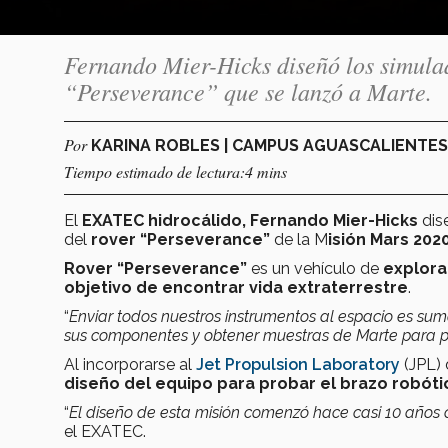
Fernando Mier-Hicks diseñó los simulad
“Perseverance” que se lanzó a Marte.
Por
KARINA ROBLES | CAMPUS AGUASCALIENTE
Tiempo estimado de lectura:4 mins
El
EXATEC hidrocálido, Fernando Mier-Hicks
dis
del
rover “Perseverance”
de la M
isión Mars 2020
Rover “Perseverance”
es un vehículo de
explora
objetivo de encontrar vida extraterrestre
.
“
Enviar todos nuestros instrumentos al espacio es sum
sus componentes y obtener muestras de Marte para pod
Al incorporarse al
Jet Propulsion Laboratory
(JPL) 
diseño del equipo
para probar el brazo robóti
“
El diseño de esta misión comenzó hace casi 10 años co
el EXATEC.