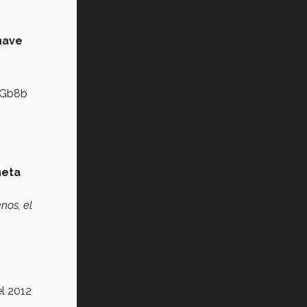
nave
kGb8b
neta
nos, el
l 2012