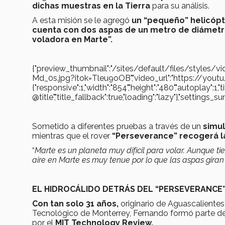
dichas muestras en la Tierra
para su análisis.
A esta misión se le agregó
un “pequeño” helicóp
cuenta con dos aspas de un metro de diámetr
voladora en Marte”.
{"preview_thumbnail":"/sites/default/files/styl
Md_0s.jpg?itok=Tleu9oOB","video_url":"https://yout
{"responsive":1,"width":"854","height":"480","autoplay":1,
@title","title_fallback":true,"loading":"lazy"},"settin
Sometido a diferentes pruebas
a través de un
simu
mientras que el rover
“Perseverance” recogerá l
“
Marte es un planeta muy difícil para volar. Aunque ti
aire en Marte es muy tenue por lo que las aspas gira
EL HIDROCÁLIDO DETRÁS DEL “PERSEVERANCE
Con tan solo 31 años,
originario de Aguascalientes
Tecnológico de Monterrey, Fernando formó parte d
por el
MIT Technology Review.