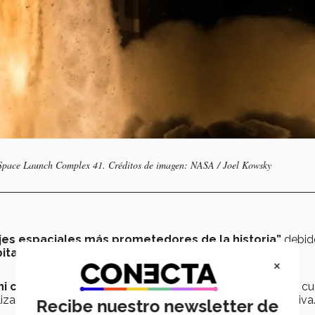
Space Launch Complex 41. Créditos de imagen: NASA / Joel Kowsky
ajes espaciales más prometedores de la historia”
debid
bitables en Marte
, sino que también,
signos de vida
×
ini cooper”
y cuyo peso de poco
más de una tonelada,
cu
izará
la composición de Marte
de manera más exhaustiva
Recibe nuestro newsletter de