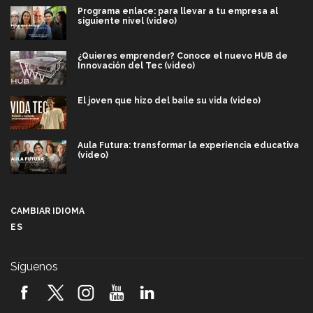
Programa enlace: para llevar a tu empresa al
siguiente nivel (video)
¿Quieres emprender? Conoce el nuevo HUB de
Innovación del Tec (video)
El joven que hizo del baile su vida (video)
Aula Futura: transformar la experiencia educativa
(video)
Más que un festival cultural: así es la magia de
VIBRART 2026 (video)
CAMBIAR IDIOMA
ES
Javier Guzmán: investigación con impacto social
(video)
Síguenos
¡México, en el top del mundial de robótica FIRST
2026! (video)