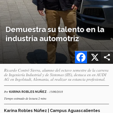
Demuestra su talento en la
industria automotriz
Facebook
X
Ricardo Contró Sierra, alumno del octavo semestre de la carrera
de Ingeniería Industrial y de Sistemas (IIS), destaca en en AUDI
AG en Ingolstadt, Alemania, al realizar su estancia profesional.
Por
- 15/06/2018
KARINA ROBLES NUÑEZ
Tiempo estimado de lectura:2 mins
Karina Robles Núñez | Campus Aguascalientes