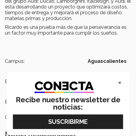
del grupo Audi: Ducati, Lamborghini, Italdesign, y Audi, él
esta desarrollando un proyecto que optimizará costos,
tiempos de entrega y mejorará el proceso de diseño,
materias primas y producción.
Ricardo es una prueba más de que la perseverancia es
un factor muy importante para cumplir los sueños.
Campus:
Aguascalientes
×
Escuelas:
Ingeniería y Ciencias
Recibe nuestro newsletter de
Etiquetas:
Programas Internacionales
noticias:
Categoría:
Institución
Notas Relacionadas