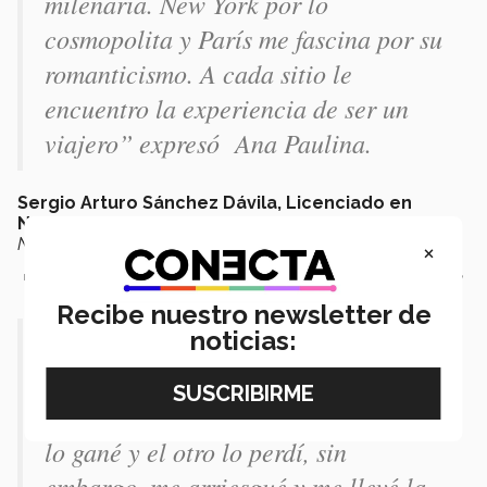
milenaria. New York por lo
cosmopolita y París me fascina por su
romanticismo. A cada sitio le
encuentro la experiencia de ser un
viajero”
expresó Ana Paulina.
Sergio Arturo Sánchez Dávila, Licenciado en
Negocios Internacionales
-
director de la Escuela de
Negocios
-encontró su pasión en la música comentó.
×
Enfrenta tus temores.
No le temas al fracaso. Experimenta y
participa en actividades que te permitan conocerte.
Recibe nuestro newsletter de
noticias:
“Tomé la decisión de participar en
dos festivales de la canción
organizados por el Tec, uno de ellos
lo gané y el otro lo perdí, sin
embargo, me arriesgué y me llevé la