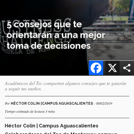
5 consejos que te
orientarán a una mejor
toma de decisiones
Facebook
X
Académicos del Tec comparten algunos consejos que te guiarán
a seguir tus sueños.
Por
- 08/02/2019
HÉCTOR COLIN |CAMPUS AGUASCALIENTES
Tiempo estimado de lectura:3 mins
Héctor Colin | Campus Aguascalientes