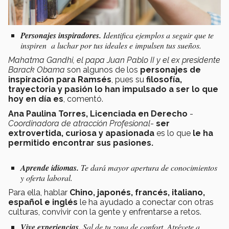
Personajes inspiradores.
Identifica ejemplos a seguir que te
inspiren a luchar por tus ideales e impulsen tus sueños.
Mahatma Gandhi, el papa Juan Pablo II y el ex presidente
Barack Obama
son algunos de los
personajes de
inspiración para Ramsés
, pues su
filosofía,
trayectoria y pasión lo han impulsado a ser lo que
hoy en día es
, comentó.
Ana Paulina Torres, Licenciada en Derecho
-
Coordinadora de atracción Profesional
-
ser
extrovertida, curiosa y apasionada
es lo que
le ha
permitido encontrar sus pasiones.
Aprende idiomas.
Te dará mayor apertura de conocimientos
y oferta laboral.
Para ella, hablar
Chino, japonés, francés, italiano,
español e inglés
le ha ayudado a conectar con otras
culturas, convivir con la gente y enfrentarse a retos.
Vive experiencias.
Sal de tu zona de confort. Atrévete a