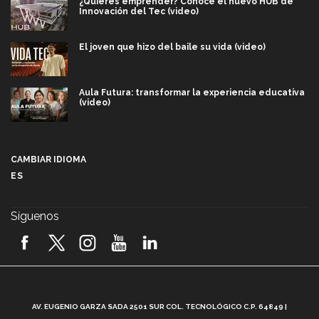
¿Quieres emprender? Conoce el nuevo HUB de
Innovación del Tec (video)
El joven que hizo del baile su vida (video)
Aula Futura: transformar la experiencia educativa
(video)
Más que un festival cultural: así es la magia de
VIBRART 2026 (video)
CAMBIAR IDIOMA
ES
Javier Guzmán: investigación con impacto social
(video)
Síguenos
¡México, en el top del mundial de robótica FIRST
2026! (video)
Vida Tec: Pasión, disciplina y básquetbol, con Gael
Adame (video)
A
AV. EUGENIO GARZA SADA 2501 SUR COL. TECNOLÓGICO C.P. 64849 |
L