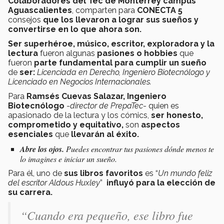
Colaboradores del Tec de Monterrey campus
Aguascalientes
, comparten para
CONECTA 5
consejos
que los llevaron a lograr sus sueños y
convertirse en lo que ahora son.
Ser superhéroe, músico, escritor, exploradora y la
lectura
fueron algunas
pasiones o hobbies
que
fueron
parte fundamental para cumplir un sueño
de
ser:
Licenciada en Derecho, Ingeniero Biotecnólogo y
Licenciado en Negocios Internacionales.
Para
Ramsés Cuevas Salazar, Ingeniero
Biotecnólogo
-
director de PrepaTec
- quien es
apasionado de la lectura y los cómics,
ser honesto,
comprometido y equitativo,
son
aspectos
esenciales
que
llevarán al éxito.
Abre los ojos.
Puedes encontrar tus pasiones dónde menos te
lo imagines e iniciar un sueño.
Para él, uno de
sus libros favoritos
es “
Un mundo feliz
del escritor Aldous Huxley
”
influyó para la elección de
su carrera.
“Cuando era pequeño, ese libro fue