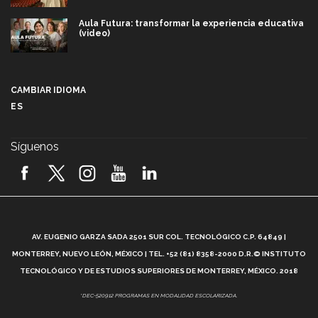
Aula Futura: transformar la experiencia educativa
(video)
Más que un festival cultural: así es la magia de
VIBRART 2026 (video)
CAMBIAR IDIOMA
ES
Javier Guzmán: investigación con impacto social
(video)
Síguenos
¡México, en el top del mundial de robótica FIRST
2026! (video)
Vida Tec: Pasión, disciplina y básquetbol, con Gael
Adame (video)
A
AV. EUGENIO GARZA SADA 2501 SUR COL. TECNOLÓGICO C.P. 64849 |
L
¿Cómo es el Modelo Educativo Tec? (video)
MONTERREY, NUEVO LEÓN, MÉXICO | TEL. +52 (81) 8358-2000 D.R.© INSTITUTO
TECNOLÓGICO Y DE ESTUDIOS SUPERIORES DE MONTERREY, MÉXICO. 2018
Vida Tec: Feminismo e Inteligencia Artificial, Paola
*DEC-520912 PROGRAMAS EN MODALIDAD ESCOLARIZADA.
Ricaurte (video)