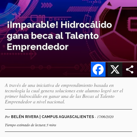
¡Imparable! Hidrocálido
gana beca al Talento
Emprendedor
Facebook
X
A través de una iniciativa de emprendimiento basada en
tecnología la cual genera soluciones este alumno logró ser el
primer hidrocálido en ganar una de las Becas al Talento
Emprendedor a nivel nacional.
Por
- 17/06/2020
BELÉN RIVERA | CAMPUS AGUASCALIENTES
Tiempo estimado de lectura:3 mins