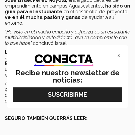
José Israel Pérez Noyola,
encargado del área de
emprendimiento en campus Aguascalientes
,
ha sido un
guía para el estudiante
en el desarrollo del proyecto,
ve en él mucha pasión y ganas
de ayudar a su
entorno.
“
He visto en él mucho empeño y esfuerzo, es un estudiante
multidisciplinado y autodidacta que se compromete con
lo que hace”
concluyó Israel.
Los alumnos que resultaron ganadores,
se les
×
asigna un
mentor por parte del Instituto de
Emprendimiento Eugenio Garza Lagüera (IEEGL)
y
un plan de vinculación con el Ecosistema de
Recibe nuestro newsletter de
emprendimiento interno y externo.
noticias:
Asimismo, Rogelio te invita a que dejes tu miedo,
“si
quieres hacer algo, disponte a hacerlo y nunca te
detengas. En el camino de cualquier proyecto te vas a
caer, el chiste es saber levantarte”
finalizó el alumno.
SEGURO TAMBIÉN QUERRÁS LEER: